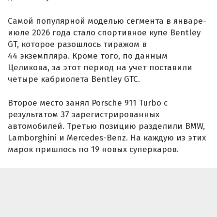
Lamborghini и Mercedes-Benz. На каждую из этих
марок пришлось по 19 новых суперкаров.
Все 19 вставших на учет суперкаров Mercedes-
Benz пришлись на родстер SL. Продажи
спортивных моделей BMW включали восемь M8,
шесть M4, три M3 и два купе 8-й серии, уточнил
автоэксперт.
Самым востребованным Lamborghini стал
гибридный Revuelto, который выбрали
12 покупателей. Также за семь месяцев было
продано шесть суперкаров Huracan и один
гибридный Temerario, ставший в 2024 году
преемником Huracan, отметил Целиков.
Кроме того, в течение отчетных семи месяцев
россияне также купили 17 новых Ferrari и шесть