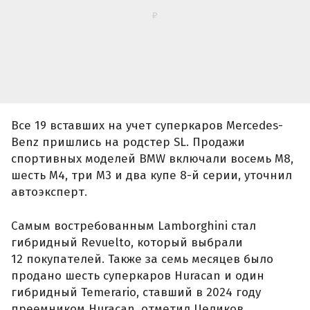
Aston Martin. В свою очередь, McLaren и
Chevrolet Corvette были проданы в количестве
всего двух автомобилей.
Тем временем российский авторынок
ускорил
рост
: на 31-й неделе 2026 года (с 27 июля по 2
августа) в России было продано почти 28,8 тыс.
новых легковых автомобилей — на 13,6%
больше, чем неделей ранее, но на 1,6% меньше,
чем за ту же неделю в 2025 году.
Автор:
Иван Бахарев
Источник:
Telegram-канал Сергея Целикова
Подписывайтесь на нас в
Telegram
,
Дзен
и
ВКонтакте