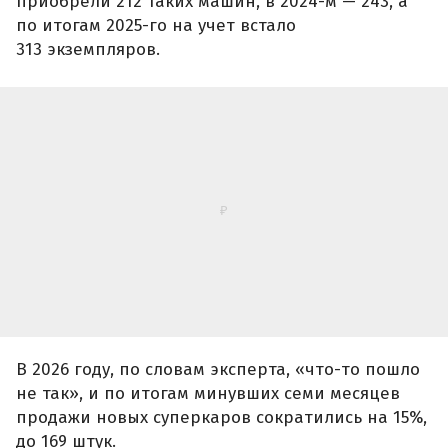
приобрели 212 таких машин, в 2024-м — 243, а
по итогам 2025-го на учет встало
313 экземпляров.
В 2026 году, по словам эксперта, «что-то пошло
не так», и по итогам минувших семи месяцев
продажи новых суперкаров сократились на 15%,
до 169 штук.
Самой популярной моделью сегмента в январе-
июле 2026 года стало спортивное купе Bentley
GT, которое разошлось тиражом в
44 экземпляра. Кроме того, по данным
Целикова, за этот период на учет поставили
четыре кабриолета Bentley GTC.
Второе место занял Porsche 911 Turbo с
результатом 37 зарегистрированных
автомобилей. Третью позицию разделили BMW,