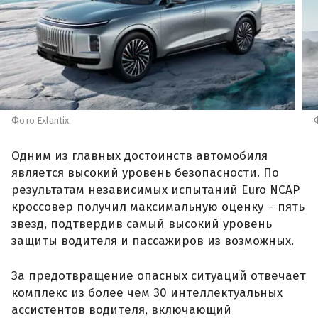
кроссовер получил максимальную оценку – пять
звезд, подтвердив самый высокий уровень
защиты водителя и пассажиров из возможных.
За предотвращение опасных ситуаций отвечает
комплекс из более чем 30 интеллектуальных
ассистентов водителя, включающий
адаптивный круиз-контроль, систему
автоматического экстренного торможения,
экстренное удержание в полосе движения,
контроль слепых зон, систему кругового обзора
540° и интеллектуальные функции помощи при
парковке.
Салон Exlantix ET отделан натуральной кожей
Nappa и экологичными материалами. Все
сиденья оснащены подогревом, вентиляцией и
массажем, а переднее пассажирское кресло