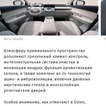
ионизации воздуха, функция ароматизации
салона, а также комплекс из 24 технологий
шумо- и виброизоляции, включая двойные
акустические стекла и многослойные
уплотнители дверей.
Особое внимание, как отмечают в Esteo,
специалисты бренда уделили запросам
российских автовладельцев. Благодаря им
автомобиль получил ряд новых решений,
повышающих удобство эксплуатации. Среди них:
● система дистанционной парковки RPA с
возможностью предварительного выбора
парковочного места и управлением процессом
с брелока;
● стальные прорезиненные накладки на