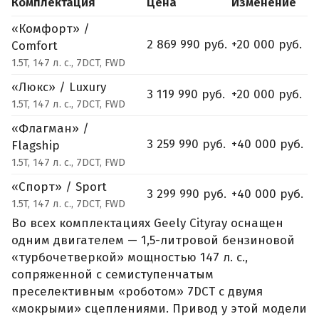
Комплектация
Цена
Изменение
«Комфорт» /
2 869 990 руб.
+20 000 руб.
Comfort
1.5T, 147 л. с., 7DCT, FWD
«Люкс» / Luxury
3 119 990 руб.
+20 000 руб.
1.5T, 147 л. с., 7DCT, FWD
«Флагман» /
3 259 990 руб.
+40 000 руб.
Flagship
1.5T, 147 л. с., 7DCT, FWD
«Спорт» / Sport
3 299 990 руб.
+40 000 руб.
1.5T, 147 л. с., 7DCT, FWD
Во всех комплектациях Geely Cityray оснащен
одним двигателем — 1,5-литровой бензиновой
«турбочетверкой» мощностью 147 л. с.,
сопряженной с семиступенчатым
преселективным «роботом» 7DCT с двумя
«мокрыми» сцеплениями. Привод у этой модели