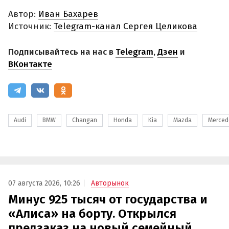
Автор:
Иван Бахарев
Источник:
Telegram-канал Сергея Целикова
Подписывайтесь на нас в
Telegram
,
Дзен
и
ВКонтакте
Audi
BMW
Changan
Honda
Kia
Mazda
Merced
07 августа 2026, 10:26
Авторынок
Минус 925 тысяч от государства и
«Алиса» на борту. Открылся
предзаказ на новый семейный