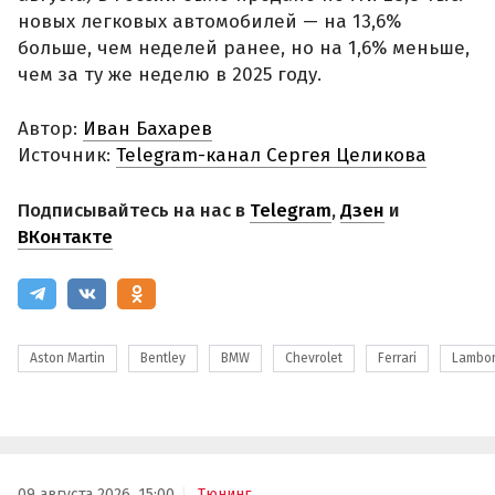
новых легковых автомобилей — на 13,6%
больше, чем неделей ранее, но на 1,6% меньше,
чем за ту же неделю в 2025 году.
Автор:
Иван Бахарев
Источник:
Telegram-канал Сергея Целикова
Подписывайтесь на нас в
Telegram
,
Дзен
и
ВКонтакте
Aston Martin
Bentley
BMW
Chevrolet
Ferrari
Lambor
09 августа 2026, 15:00
Тюнинг