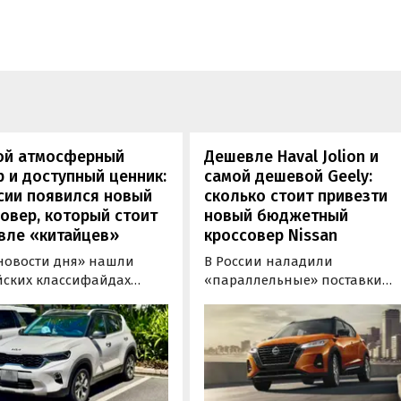
ой атмосферный
Дешевле Haval Jolion и
 и доступный ценник:
самой дешевой Geely:
сии появился новый
сколько стоит привезти
овер, который стоит
новый бюджетный
вле «китайцев»
кроссовер Nissan
новости дня» нашли
В России наладили
йских классифайдах
«параллельные» поставки
ые предложения о
компактных кроссоверов
ке нового Kia Sonet. Это
Nissan Kicks, которые
вер компактнее Seltos, а
официально продаются в
его к нам в основном из
Китае, США, на Ближнем
, предлагая автомобили
Востоке и в Юго-Восточной
доставкой, растаможкой и
Азии. В основном к нам