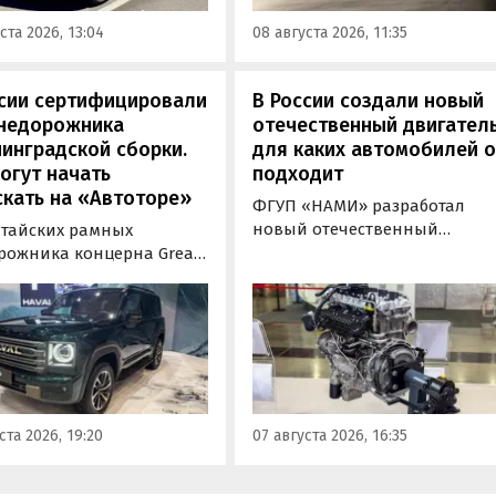
 документами для
попадают машины китайско
ста 2026, 13:04
08 августа 2026, 11:35
овки на учет в ГАИ.
сборки, стоящие на одном из
классифайдов минимум 1 350
000 рублей, узнали
ссии сертифицировали
В России создали новый
«Автоновости дня».
внедорожника
отечественный двигатель
инградской сборки.
для каких автомобилей 
огут начать
подходит
кать на «Автоторе»
ФГУП «НАМИ» разработал
новый отечественный
итайских рамных
бензиновый двигатель для
рожника концерна Great
наземного транспорта,
отовы к производству на
получивший индекс 414320.
инградском заводе
Корреспонденту
ор». Речь о Haval H9,
«Автоновостей дня» удалось
00 и Tank 500, которые
лично ознакомиться с
но прошли
новинкой на выставке
фикацию и получили
«Иннопром» в Екатеринбурге
ения типа
ста 2026, 19:20
07 августа 2026, 16:35
ортного средства (ОТТС).