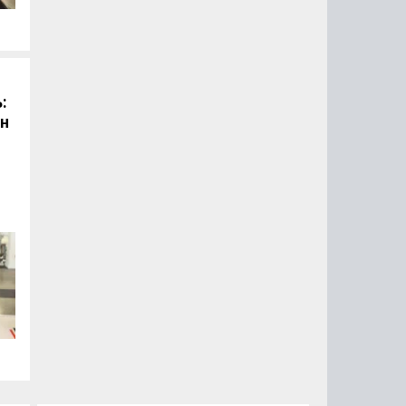
й
:
он
.