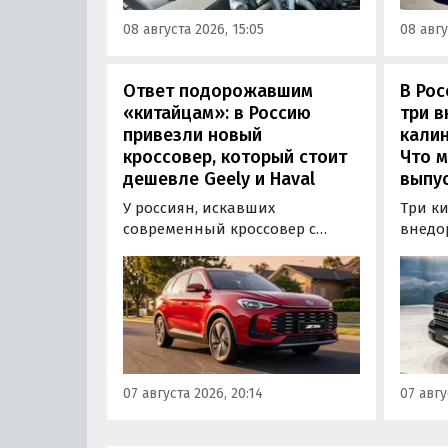
надежных бензиновых
всеми
08 августа 2026, 15:05
08 авгу
моторов, которые могут не
постан
доставлять проблем
десятилетиями.
Ответ подорожавшим
В Ро
«китайцам»: в Россию
три 
привезли новый
калин
кроссовер, который стоит
Что м
дешевле Geely и Haval
выпус
У россиян, искавших
Три к
современный кроссовер с
внедо
богатым оснащением и по
Wall г
доступной цене, теперь есть
калин
еще один вариант с китайского
«Автот
рынка — MG ZS. В Китае он
Tank 4
стоит от 900 000 рублей по
успеш
текущему курсу, а в РФ с учетом
серти
всех расходов за него нужно
Одобр
07 августа 2026, 20:14
07 авгу
отдать минимум 1 500 000
трансп
рублей, выяснили
«Автоновости дня».