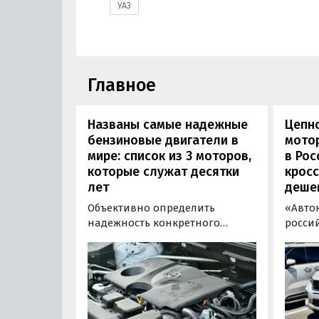
УАЗ
Главное
Названы самые надежные
Цепн
бензиновые двигатели в
мотор
мире: список из 3 моторов,
в Рос
которые служат десятки
кросс
лет
деше
Объективно определить
«Авто
надежность конкретного
росси
двигателя бывает непросто,
штучн
поскольку его срок службы
постав
прямо зависит от качества
кроссо
обслуживания и условий
возят 
эксплуатации. Тем не менее
Китая
Autonews составил ТОП-3 самых
уже с 