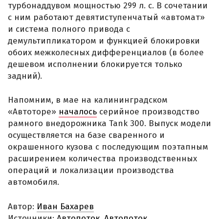
турбонаддувом мощностью 299 л. с. В сочетании
с ним работают девятиступенчатый «автомат»
и система полного привода с
демультипликатором и функцией блокировки
обоих межколесных дифференциалов (в более
дешевом исполнении блокируется только
задний).
Напомним, в мае на калининградском
«Автоторе»
началось
серийное производство
рамного внедорожника Tank 300. Выпуск модели
осуществляется на базе сваренного и
окрашенного кузова с последующим поэтапным
расширением количества производственных
операций и локализации производства
автомобиля.
Автор:
Иван Бахарев
Источники:
Автопоток
,
Автопоток