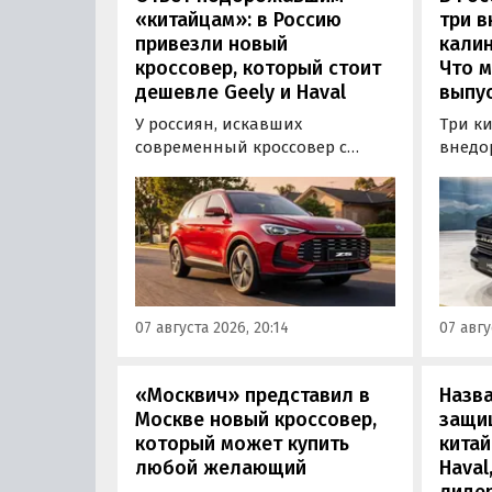
«китайцам»: в Россию
три 
привезли новый
калин
кроссовер, который стоит
Что м
дешевле Geely и Haval
выпус
У россиян, искавших
Три к
современный кроссовер с
внедо
богатым оснащением и по
Wall г
доступной цене, теперь есть
калин
еще один вариант с китайского
«Автот
рынка — MG ZS. В Китае он
Tank 4
стоит от 900 000 рублей по
успеш
текущему курсу, а в РФ с учетом
серти
всех расходов за него нужно
Одобр
07 августа 2026, 20:14
07 авгу
отдать минимум 1 500 000
трансп
рублей, выяснили
«Автоновости дня».
«Москвич» представил в
Назв
Москве новый кроссовер,
защи
который может купить
китай
любой желающий
Haval
лиде