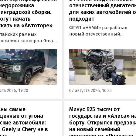
внедорожника
отечественный двигатель
инградской сборки.
для каких автомобилей 
огут начать
подходит
кать на «Автоторе»
ФГУП «НАМИ» разработал
новый отечественный
итайских рамных
бензиновый двигатель для
рожника концерна Great
наземного транспорта,
отовы к производству на
получивший индекс 414320.
инградском заводе
Корреспонденту
ор». Речь о Haval H9,
«Автоновостей дня» удалось
00 и Tank 500, которые
лично ознакомиться с
но прошли
новинкой на выставке
фикацию и получили
«Иннопром» в Екатеринбурге
ения типа
ста 2026, 19:20
07 августа 2026, 16:35
ортного средства (ОТТС).
аны самые
Минус 925 тысяч от
щенные от угона
государства и «Алиса» н
ские автомобили:
борту. Открылся предзак
, Geely и Chery не в
на новый семейный
рах
кроссовер от «Яндекса»