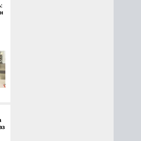
:
он
.
а
аз