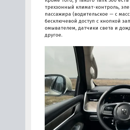
Кроме того, у такого Tank 500 ес
трехзонный климат-контроль, эле
пассажира (водительское — с масса
бесключевой доступ с кнопкой зап
омывателем, датчики света и дож
другое.