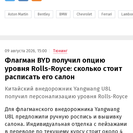
Aston Martin
Bentley
BMW
Chevrolet
Ferrari
Lambor
09 августа 2026, 15:00
Тюнинг
Флагман BYD получил опцию
уровня Rolls-Royce: сколько стоит
расписать его салон
Китайский внедорожник Yangwang U8L
получил персонализацию уровня Rolls-Royce
Для флагманского внедорожника Yangwang
U8L предложили ручную роспись и вышивку
салона. Индивидуальная отделка с пейзажами
в переводе по текущему курсу стоит около 4