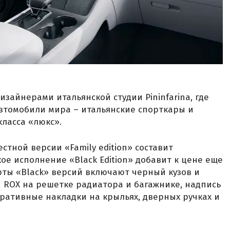
изайнерами итальянской студии Pininfarina, где
втомобили мира – итальянские спорткары и
ласса «люкс».
тной версии «Family edition» составит
кое исполнение «Black Edition» добавит к цене еще
рты «Black» версий включают черный кузов и
 ROX на решетке радиатора и багажнике, надпись
оративные накладки на крыльях, дверных ручках и