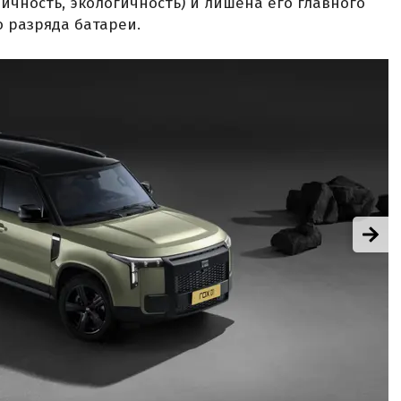
ичность, экологичность) и лишена его главного
о разряда батареи.