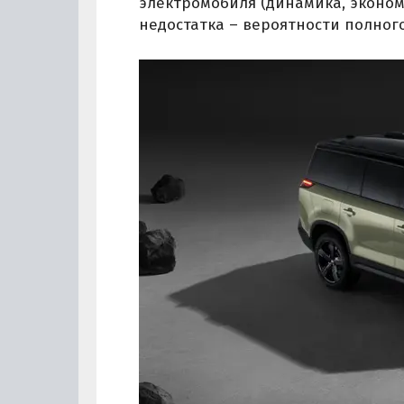
электромобиля (динамика, эконом
недостатка – вероятности полног