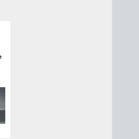
е
о
,
.