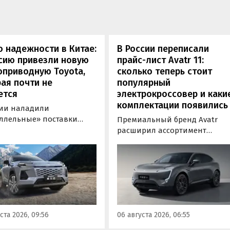
 надежности в Китае:
В России переписали
сию привезли новую
прайс-лист Avatr 11:
оприводную Toyota,
сколько теперь стоит
ая почти не
популярный
ется
электрокроссовер и каки
комплектации появились
сии наладили
ллельные» поставки
Премиальный бренд Avatr
 кроссовера Toyota
расширил ассортимент
nder, который является
комплектаций электрическог
й RAV4 для китайского
кроссовера Avatr 11 в России
. Там он стоит минимум 2
версиями 2026 года. Вместе с
0 рублей по текущему
этим из его прайс-листа
 а у нас с учетом всех
исчезло единственное
ов цены на них стартуют
заднеприводное исполнение
00 000 рублей, выяснили
а минимальная цена модели
ста 2026, 09:56
06 августа 2026, 06:55
новости дня».
выросла на 760 тыс. рублей,
выяснили «Автоновости дня»