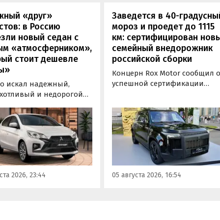
жный «друг»
Заведется в 40-градусны
стов: в Россию
мороз и проедет до 1115
зли новый седан с
км: сертифицирован нов
ым «атмосферником»,
семейный внедорожник
рый стоит дешевле
российской сборки
ы»
Концерн Rox Motor сообщил 
успешной сертификации
то искал надежный,
премиального внедорожник
хотливый и недорогой
Rox 01 российской сборки.
обиль «на каждый день»,
Модель получила Одобрение
 подойти популярный у
типа транспортного средств
ких таксистов седан
(ОТТС), позволяющее
ishi Attrage. В Таиланде
выпускаться на
ит от 1 380 000 рублей по
калининградском заводе
му курсу, а «частник» из
«Автотор» с российским VIN-
инбурга просит за него 1
ста 2026, 23:44
05 августа 2026, 16:54
номером.
0 рублей, узнали
новости дня».