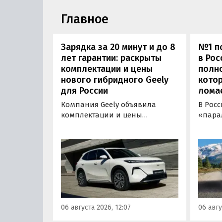
Главное
Зарядка за 20 минут и до 8
№1 по
лет гарантии: раскрыты
в Рос
комплектации и цены
полн
нового гибридного Geely
котор
для России
лома
Компания Geely объявила
В Рос
комплектации и цены
«пара
гибридного кроссовера EX5 в
нового
новой версии EM-R с силовой
Wildla
установкой последовательного
копие
типа. Автомобиль оснащен
рынка
инновационной системой под
000 00
названием Electric Motor
курсу,
Extended Range (EM-R) и может
расход
заряжаться от 30 до 80% всего
от 3 7
06 августа 2026, 12:07
06 авгу
за 20 минут.
«Авто