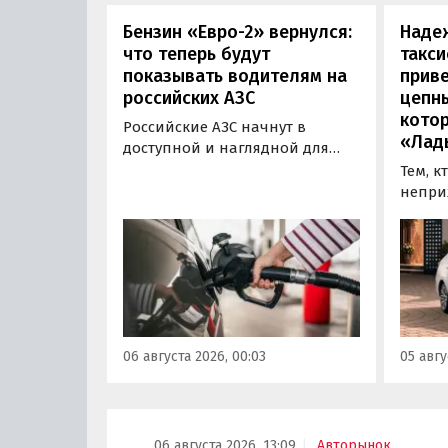
Бензин «Евро-2» вернулся:
Наде
что теперь будут
такси
показывать водителям на
приве
российских АЗС
цепн
кото
Российские АЗС начнут в
«Лад
доступной и наглядной для
водителей форме публиковать
Тем, к
информацию об
непри
экологическом классе
автом
отпускаемого топлива. Это
может
позволит автовладельцам
азиатс
осознанно выбрать топливо
Mitsub
определенного класса — от
он сто
«Евро-2» до «Евро-5»,
текуще
сообщили в Минэнерго РФ.
Екатер
06 августа 2026, 00:03
05 авгу
600 00
«Авто
06 августа 2026, 13:09
Авторынок