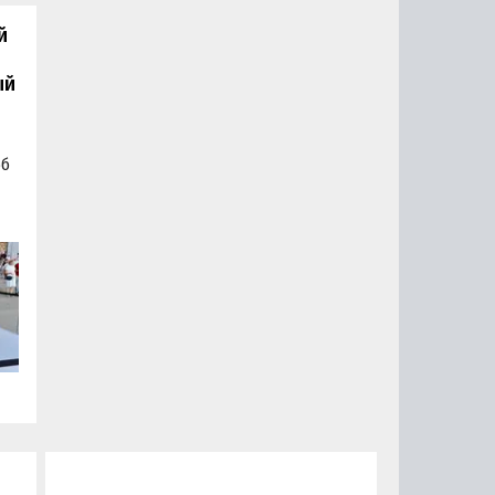
й
ый
об
а
а