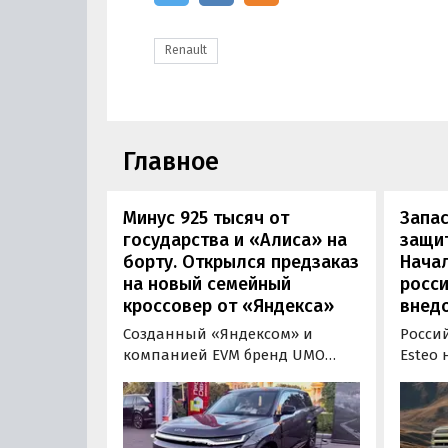
Renault
Главное
Минус 925 тысяч от
Запас
государства и «Алиса» на
защит
борту. Открылся предзаказ
Нача
на новый семейный
росс
кроссовер от «Яндекса»
внед
Созданный «Яндексом» и
Росси
компанией EVM бренд UMO
Esteo
объявил цены и комплектации
гибри
на свою вторую модель
Модел
- полноразмерный гибридный
устан
кроссовер UMO 8 с полным
типа, 