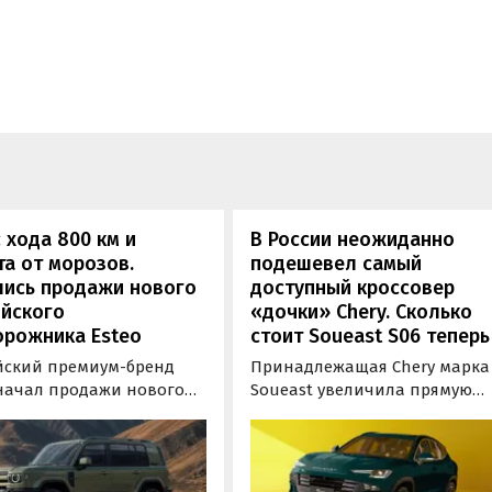
 хода 800 км и
В России неожиданно
а от морозов.
подешевел самый
лись продажи нового
доступный кроссовер
ийского
«дочки» Chery. Сколько
орожника Esteo
стоит Soueast S06 теперь
йский премиум-бренд
Принадлежащая Chery марка
 начал продажи нового
Soueast увеличила прямую
дного внедорожника V27.
выгоду на свой самый
ь, оснащенная силовой
доступный кроссовер S06 в
овкой последовательного
России на 100 тыс. рублей.
уже доступна для
Теперь при его покупке мож