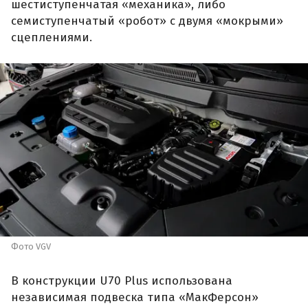
шестиступенчатая «механика», либо
семиступенчатый «робот» с двумя «мокрыми»
сцеплениями.
Фото VGV
В конструкции U70 Plus использована
независимая подвеска типа «МакФерсон»