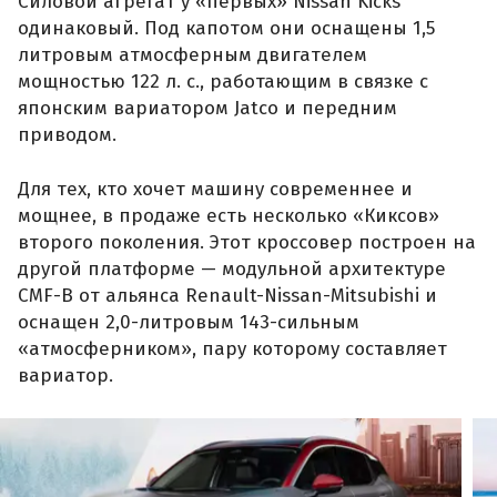
Силовой агрегат у «первых» Nissan Kicks
одинаковый. Под капотом они оснащены 1,5
литровым атмосферным двигателем
мощностью 122 л. с., работающим в связке с
японским вариатором Jatco и передним
приводом.
Для тех, кто хочет машину современнее и
мощнее, в продаже есть несколько «Киксов»
второго поколения. Этот кроссовер построен на
другой платформе — модульной архитектуре
CMF-B от альянса Renault-Nissan-Mitsubishi и
оснащен 2,0-литровым 143-сильным
«атмосферником», пару которому составляет
вариатор.