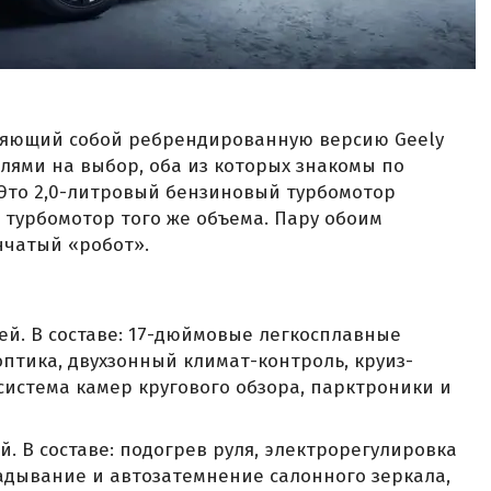
вляющий собой ребрендированную версию Geely
елями на выбор, оба из которых знакомы по
 Это 2,0-литровый бензиновый турбомотор
й турбомотор того же объема. Пару обоим
нчатый «робот».
лей. В составе: 17-дюймовые легкосплавные
оптика, двухзонный климат-контроль, круиз-
 система камер кругового обзора, парктроники и
й. В составе: подогрев руля, электрорегулировка
адывание и автозатемнение салонного зеркала,