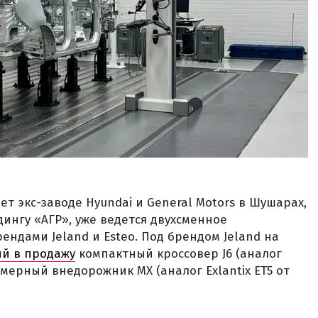
т экс-заводе Hyundai и General Motors в Шушарах,
ингу «АГР», уже ведется двухсменное
ндами Jeland и Esteo. Под брендом Jeland на
й в продажу
компактный кроссовер J6 (аналог
азмерный внедорожник MX (аналог Exlantix ET5 от