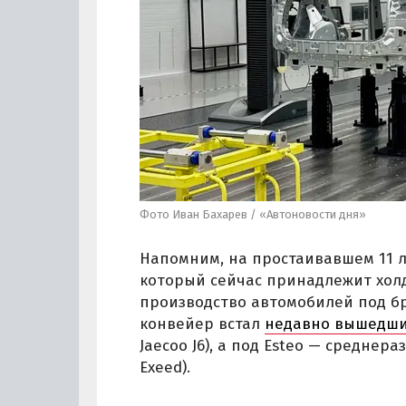
Фото Иван Бахарев / «Автоновости дня»
Напомним, на простаивавшем 11 ле
который сейчас принадлежит холд
производство автомобилей под бре
конвейер встал
недавно вышедши
Jaecoo J6), а под Esteo — среднер
Exeed).