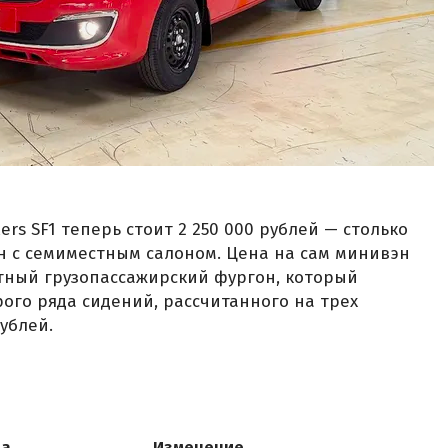
rs SF1 теперь стоит 2 250 000 рублей — столько
н с семиместным салоном. Цена на сам минивэн
тный грузопассажирский фургон, который
ого ряда сидений, рассчитанного на трех
ублей.
на
Изменение