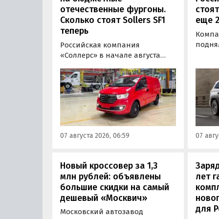
отечественные фургоны.
стоят
Сколько стоят Sollers SF1
еще 2
теперь
Компан
подня
Российская компания
бензи
«Соллерс» в начале августа
Росси
повысила цены на
одной
цельнометаллический и
Okava
грузопассажирский фургоны
Coolray
Sollers SF1 на 100 тыс. рублей
компл
(+3,9-4,7%). Об этом
7-50 т
«Автоновости дня» узнали в
«Автон
ходе регулярного мониторинга
07 августа 2026, 06:59
07 авгу
монит
прайс-листов марки Sollers.
бренда
Новый кроссовер за 1,3
Заряд
млн рублей: объявлены
лет г
большие скидки на самый
комп
дешевый «Москвич»
новог
для Р
Московский автозавод