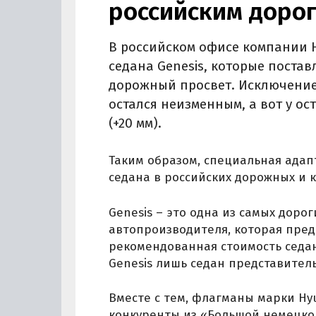
российским доро
В российском офисе компании 
седана Genesis, которые поста
дорожный просвет. Исключение 
остался неизменным, а вот у ос
(+20 мм).
Таким образом, специальная адап
седана в российских дорожных и 
Genesis – это одна из самых доро
автопроизводителя, которая пред
рекомендованная стоимость седана
Genesis лишь седан представительс
Вместе с тем, флагманы марки Hy
конкуренты из «Большой немецкой