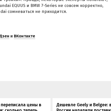
undai EQUUS и BMW 7-Series не совсем корректно,
dai сомневаться не приходится.
Дзен
и
ВКонтакте
 переписала цены в
Дешевле Geely и Belgee: 
и: сколько теперь
России наладили поставк