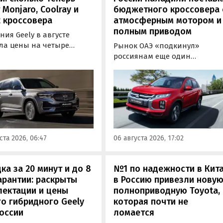
 Monjaro, Coolray и
бюджетного кроссовера 
 кроссовера
атмосферным мотором и
полным приводом
ия Geely в августе
ла цены на четыре
Рынок ОАЭ «подкинул»
новых кроссовера в
россиянам еще один
и. Семейный Monjaro в
кроссовер, который годами
 из версий, семиместный
продавался в России
ngo, а также компактные
официально. Речь о Mitsubish
 и Cityray во всех
ASX: у дилеров в Эмиратах он
ектациях подорожали на
стоит примерно от 1 600 000
ыс. рублей, выяснили
рублей по текущему курсу, а у
овости дня» в ходе
нас с учетом всех расходов
ста 2026, 06:47
06 августа 2026, 17:02
оринга прайс-листов
цены на него стартуют от 2 25
.
800 рублей, узнали
«Автоновости дня».
ка за 20 минут и до 8
№1 по надежности в Кита
арантии: раскрыты
в Россию привезли нову
лектации и цены
полноприводную Toyota,
о гибридного Geely
которая почти не
оссии
ломается