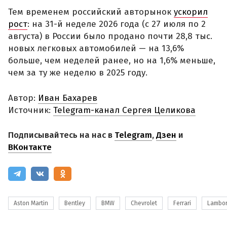
Тем временем российский авторынок
ускорил
рост
: на 31-й неделе 2026 года (с 27 июля по 2
августа) в России было продано почти 28,8 тыс.
новых легковых автомобилей — на 13,6%
больше, чем неделей ранее, но на 1,6% меньше,
чем за ту же неделю в 2025 году.
Автор:
Иван Бахарев
Источник:
Telegram-канал Сергея Целикова
Подписывайтесь на нас в
Telegram
,
Дзен
и
ВКонтакте
Aston Martin
Bentley
BMW
Chevrolet
Ferrari
Lambor