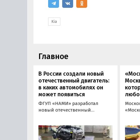
Kia
Главное
В России создали новый
«Мос
отечественный двигатель:
Москв
в каких автомобилях он
кото
может появиться
любо
ФГУП «НАМИ» разработал
Моско
новый отечественный
«Моск
бензиновый двигатель для
«пром
наземного транспорта,
новой 
получивший индекс 414320.
которы
Корреспонденту
на ав