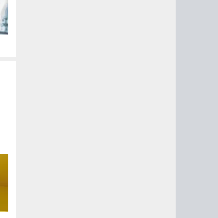
их
но
с.