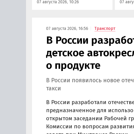
07 августа 2026, 10:26
07 авгу
000 рублей без учета
бренд
госсубсидии в размере 925 000
«Автон
рублей.
пресс-
07 августа 2026, 16:56
Транспорт
В России разрабо
детское автокрес
о продукте
В России появилось новое оте
такси
В России разработали отечеств
предназначенное для использов
открытом заседании Рабочей гр
Комиссии по вопросам развити