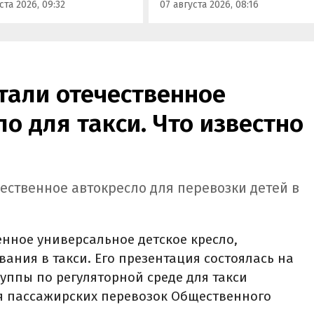
ста 2026, 09:32
07 августа 2026, 08:16
а, сообщили
прайс-листов марки.
овостям дня» в его
службе.
тали отечественное
ло для такси. Что известно
чественное автокресло для перевозки детей в
енное универсальное детское кресло,
ания в такси. Его презентация состоялась на
уппы по регуляторной среде для такси
я пассажирских перевозок Общественного