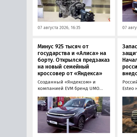
«Автоновостей дня» удалось
«ПроД
лично ознакомиться с
Москв
новинкой на выставке
модел
«Иннопром» в Екатеринбурге.
предс
07 августа 2026, 16:35
07 авгу
кроссо
Минус 925 тысяч от
Запас
государства и «Алиса» на
защит
борту. Открылся предзаказ
Нача
на новый семейный
росс
кроссовер от «Яндекса»
внед
Созданный «Яндексом» и
Росси
компанией EVM бренд UMO
Esteo
объявил цены и комплектации
гибри
на свою вторую модель
Модел
- полноразмерный гибридный
устан
кроссовер UMO 8 с полным
типа, 
приводом. Его уже можно
покуп
заказать в двух версиях: Max за
дилерс
5 915 000 рублей и Ultra за 6 415
через