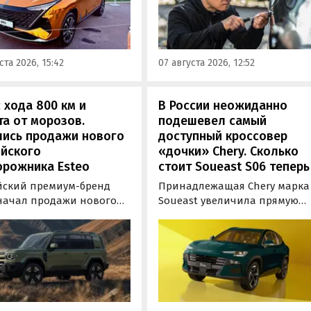
вижение» на ВДНХ в
всего сложностей. Из китайск
е в числе прочих
машин таковыми сегодня
ей «Москвича» был
являются модели Li и BYD,
тавлен семиместный
сообщил в эфире радио РБК
ста 2026, 15:42
07 августа 2026, 12:52
вер М90.
учредитель федерального
сервиса «Угона.нет» Алексей
Курчанов.
 хода 800 км и
В России неожиданно
а от морозов.
подешевел самый
лись продажи нового
доступный кроссовер
ийского
«дочки» Chery. Сколько
орожника Esteo
стоит Soueast S06 теперь
йский премиум-бренд
Принадлежащая Chery марка
 начал продажи нового
Soueast увеличила прямую
дного внедорожника V27.
выгоду на свой самый
ь, оснащенная силовой
доступный кроссовер S06 в
овкой последовательного
России на 100 тыс. рублей.
уже доступна для
Теперь при его покупке мож
ки в официальных
сэкономить рекордные 250 ты
ких центрах Esteo и
рублей, узнали «Автоновости
 цифровые сервисы
дня» в ходе мониторинга