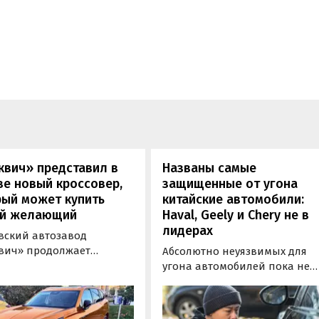
квич» представил в
Названы самые
е новый кроссовер,
защищенные от угона
рый может купить
китайские автомобили:
й желающий
Haval, Geely и Chery не в
лидерах
вский автозавод
вич» продолжает
Абсолютно неуязвимых для
отировать» кроссоверы
угона автомобилей пока не
М-серии, спрос на
существует, но есть те, котор
е сейчас растет. На днях
могут доставить
томобильном фестивале
злоумышленникам больше