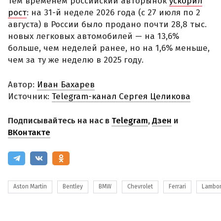
Тем временем российский авторынок
ускорил
рост
: на 31-й неделе 2026 года (с 27 июля по 2
августа) в России было продано почти 28,8 тыс.
новых легковых автомобилей — на 13,6%
больше, чем неделей ранее, но на 1,6% меньше,
чем за ту же неделю в 2025 году.
Автор:
Иван Бахарев
Источник:
Telegram-канал Сергея Целикова
Подписывайтесь на нас в
Telegram
,
Дзен
и
ВКонтакте
Aston Martin
Bentley
BMW
Chevrolet
Ferrari
Lambor