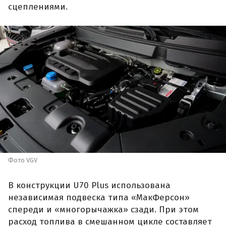
сцеплениями.
Фото VGV
В конструкции U70 Plus использована
независимая подвеска типа «МакФерсон»
спереди и «многорычажка» сзади. При этом
расход топлива в смешанном цикле составляет