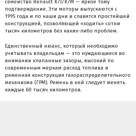
семейство Renault K7J/K7M — яркое тому
подтверждение. Эти моторы выпускаются с
1995 года и по наши дни и славятся простейшей
конструкцией, позволяющей «ходить» сотни
тысяч километров без каких-либо проблем.
Единственный нюанс, который необходимо
учитывать владельцам — это нуждающиеся во
внимании клапанные зазоры, высокий по
современным меркам расход топлива и
ременная конструкция газораспределительного
механизма (ГРМ). Ремень в ней следует менять
каждые 60 тысяч километров.
SAAB 2.0 (B204)
Несмотря на не столь широкую известность
марки Saab, как у тех же Toyota с Renault, её
двигатели тоже оставили достойный след в