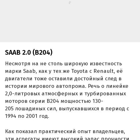
истории мирового автопрома. Речь о линейке
2,0-литровых атмосферных и турбированных
моторов серии B204 мощностью 130-
205 лошадиных сил, выпускавшихся в период с
1994 по 2001 год.
Как показал практический опыт владельцев,
эти агрегаты имеют высокий запас прочности,
а их ресурс даже с тюнингом без проблем
перешагивает отметку в полмиллиона
километров.
Ранее сообщалось, что Toyota
подтвердила
лидерство в свежем рейтинге самых надежных
автомобилей по версии зарубежных
аналитиков. В том же исследовании в число
лучших вошли и другие японские бренды, а
сама марка оказалась впереди по вероятности