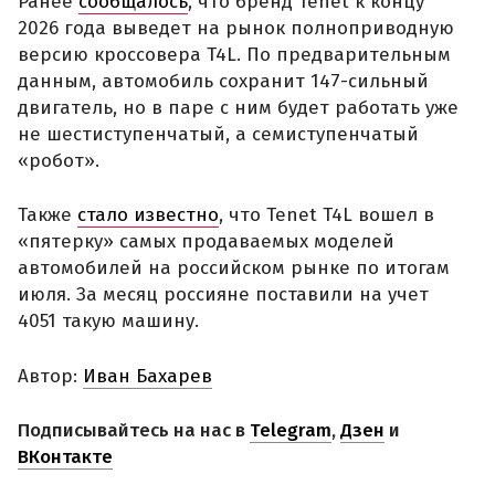
Ранее
сообщалось
, что бренд Tenet к концу
2026 года выведет на рынок полноприводную
версию кроссовера T4L. По предварительным
данным, автомобиль сохранит 147-сильный
двигатель, но в паре с ним будет работать уже
не шестиступенчатый, а семиступенчатый
«робот».
Также
стало известно
, что Tenet T4L вошел в
«пятерку» самых продаваемых моделей
автомобилей на российском рынке по итогам
июля. За месяц россияне поставили на учет
4051 такую машину.
Автор:
Иван Бахарев
Подписывайтесь на нас в
Telegram
,
Дзен
и
ВКонтакте