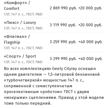
«Комфорт» /
2 869 990 руб.
+20 000 руб.
Comfort
1.5T, 147 л. с., 7DCT, FWD
«Люкс» / Luxury
3 119 990 руб.
+20 000 руб.
1.5T, 147 л. с., 7DCT, FWD
«Флагман» /
3 259 990 руб.
+40 000 руб.
Flagship
1.5T, 147 л. с., 7DCT, FWD
«Спорт» / Sport
3 299 990 руб.
+40 000 руб.
1.5T, 147 л. с., 7DCT, FWD
Во всех комплектациях Geely Cityray оснащен
одним двигателем — 1,5-литровой бензиновой
«турбочетверкой» мощностью 147 л. с.,
сопряженной с семиступенчатым
преселективным «роботом» 7DCT с двумя
«мокрыми» сцеплениями. Привод у этой модели
тоже только передний.