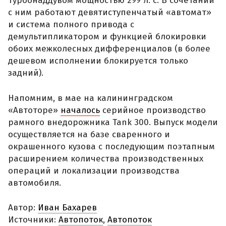
турбонаддувом мощностью 299 л. с. В сочетании
с ним работают девятиступенчатый «автомат»
и система полного привода с
демультипликатором и функцией блокировки
обоих межколесных дифференциалов (в более
дешевом исполнении блокируется только
задний).
Напомним, в мае на калининградском
«Автоторе»
началось
серийное производство
рамного внедорожника Tank 300. Выпуск модели
осуществляется на базе сваренного и
окрашенного кузова с последующим поэтапным
расширением количества производственных
операций и локализации производства
автомобиля.
Автор:
Иван Бахарев
Источники:
Автопоток
,
Автопоток