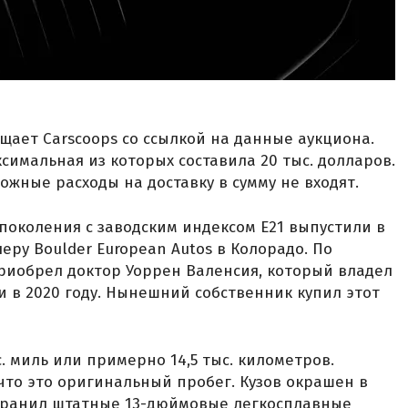
бщает Carscoops со ссылкой на данные аукциона.
ксимальная из которых составила 20 тыс. долларов.
ожные расходы на доставку в сумму не входят.
 поколения с заводским индексом E21 выпустили в
еру Boulder European Autos в Колорадо. По
риобрел доктор Уоррен Валенсия, который владел
и в 2020 году. Нынешний собственник купил этот
 миль или примерно 14,5 тыс. километров.
что это оригинальный пробег. Кузов окрашен в
 сохранил штатные 13-дюймовые легкосплавные