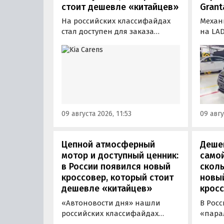
стоит дешевле «китайцев»
Grant
На российских классифайдах
Механ
стал доступен для заказа
на LAD
трехрядный семейный
произ
компактвэн Kia Carens, который
измен
бывает шестиместным или
расска
семиместным. В Россию в
модер
основном привозят
получ
семиместную версию модели: в
иной 
ОАЭ такая стоит от 83 895
и глав
09 августа 2026, 11:53
09 авгу
дирхам (1,88 млн рублей), а у
перед
нас за нее просят минимум 2,36
вместо
млн рублей.
Цепной атмосферный
Дешев
мотор и доступный ценник:
самой
в России появился новый
сколь
кроссовер, который стоит
новы
дешевле «китайцев»
кросс
«Автоновости дня» нашли
В Рос
российских классифайдах
«пара
штучные предложения о
компа