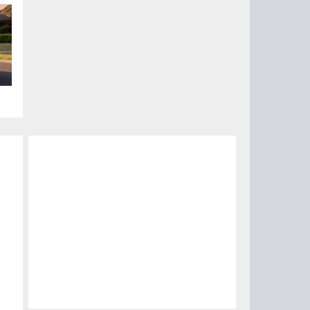
ого
ом