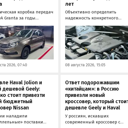
a
лет
ическая коробка передач
Объективно определить
A Granta за годы
надежность конкретного
водства модели заметно
двигателя бывает непросто,
илась. «АвтоВАЗ»
поскольку его срок службы
зал, что после
прямо зависит от качества
низации трансмиссия
обслуживания и условий
ила тросовый привод,
эксплуатации. Тем не менее
механизм переключения
Autonews составил ТОП-3 сам
ную пару с
надежных бензиновых
ста 2026, 07:40
08 августа 2026, 15:05
аточным числом 3,9
моторов, которые могут не
 3,7.
доставлять проблем
десятилетиями.
ле Haval Jolion и
Ответ подорожавшим
 дешевой Geely:
«китайцам»: в Россию
ко стоит привезти
привезли новый
й бюджетный
кроссовер, который стои
овер Nissan
дешевле Geely и Haval
сии наладили
У россиян, искавших
ллельные» поставки
современный кроссовер с
ктных кроссоверов
богатым оснащением и по