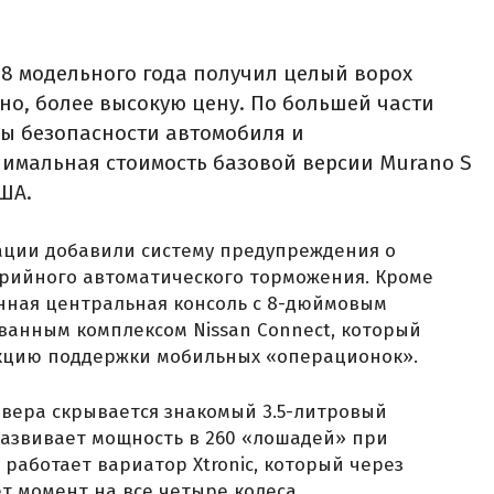
8 модельного года получил целый ворох
но, более высокую цену. По большей части
мы безопасности автомобиля и
имальная стоимость базовой версии Murano S
США.
ации добавили систему предупреждения о
рийного автоматического торможения. Кроме
енная центральная консоль с 8-дюймовым
ванным комплексом Nissan Connect, который
нкцию поддержки мобильных «операционок».
овера скрывается знакомый 3.5-литровый
развивает мощность в 260 «лошадей» при
 работает вариатор Xtronic, который через
т момент на все четыре колеса.