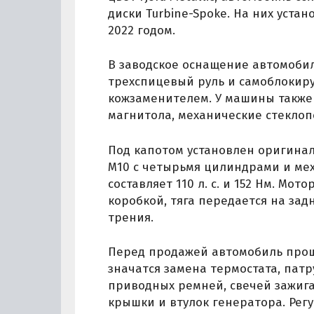
диски Turbine-Spoke. На них уст
2022 годом.
В заводское оснащение автомобил
трехспицевый руль и самоблоки
кожзаменителем. У машины также 
магнитола, механические стекло
Под капотом установлен оригина
M10 с четырьмя цилиндрами и мех
составляет 110 л. с. и 152 Нм. Мо
коробкой, тяга передается на з
трения.
Перед продажей автомобиль прош
значатся замена термостата, патр
приводных ремней, свечей зажиг
крышки и втулок генератора. Регу