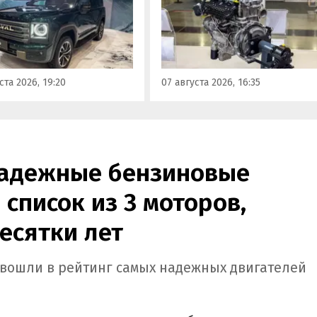
Корреспонденту
ор». Речь о Haval H9,
«Автоновостей дня» удалось
00 и Tank 500, которые
лично ознакомиться с
но прошли
новинкой на выставке
фикацию и получили
«Иннопром» в Екатеринбурге
ения типа
ста 2026, 19:20
07 августа 2026, 16:35
ортного средства (ОТТС).
надежные бензиновые
 список из 3 моторов,
есятки лет
b вошли в рейтинг самых надежных двигателей