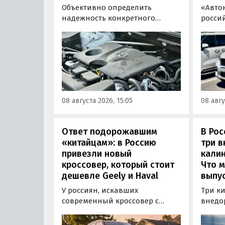
Объективно определить
«Авто
надежность конкретного
росси
двигателя бывает непросто,
штучн
поскольку его срок службы
постав
прямо зависит от качества
кроссо
обслуживания и условий
возят 
эксплуатации. Тем не менее
Китая
Autonews составил ТОП-3 самых
уже с 
надежных бензиновых
всеми
08 августа 2026, 15:05
08 авгу
моторов, которые могут не
постан
доставлять проблем
десятилетиями.
Ответ подорожавшим
В Ро
«китайцам»: в Россию
три 
привезли новый
калин
кроссовер, который стоит
Что м
дешевле Geely и Haval
выпус
У россиян, искавших
Три к
современный кроссовер с
внедо
богатым оснащением и по
Wall г
доступной цене, теперь есть
калин