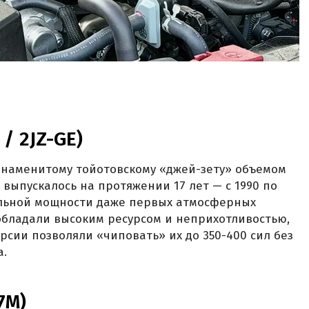
 / 2JZ-GE)
 знаменитому тойотовскому «джей-зету» объемом
во выпускалось на протяжении 17 лет — с 1990 по
дельной мощности даже первых атмосферных
 обладали высоким ресурсом и неприхотливостью,
рсии позволяли «чиповать» их до 350-400 сил без
а.
K7M)