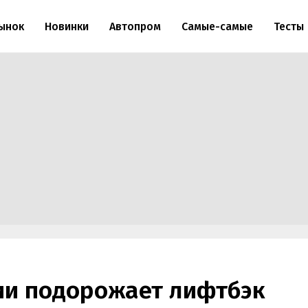
ынок
Новинки
Автопром
Самые-самые
Тесты
сии подорожает лифтбэк