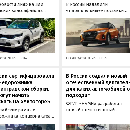
новости дня» нашли
В России наладили
йских классифайдах
«параллельные» поставки
ые предложения о
компактных кроссоверов
ке нового Kia Sonet. Это
Nissan Kicks, которые
вер компактнее Seltos, а
официально продаются в
его к нам в основном из
Китае, США, на Ближнем
, предлагая автомобили
Востоке и в Юго-Восточной
доставкой, растаможкой и
Азии. В основном к нам
 документами для
попадают машины китайско
ста 2026, 13:04
08 августа 2026, 11:35
овки на учет в ГАИ.
сборки, стоящие на одном из
классифайдов минимум 1 350
000 рублей, узнали
ссии сертифицировали
В России создали новый
«Автоновости дня».
внедорожника
отечественный двигатель
инградской сборки.
для каких автомобилей 
огут начать
подходит
кать на «Автоторе»
ФГУП «НАМИ» разработал
новый отечественный
итайских рамных
бензиновый двигатель для
рожника концерна Great
наземного транспорта,
отовы к производству на
получивший индекс 414320.
инградском заводе