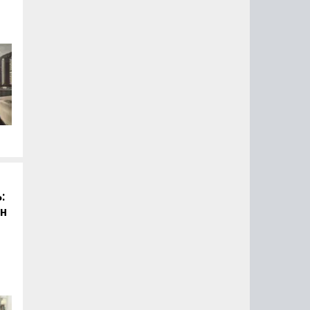
й
:
он