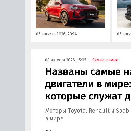
еще один вариант с китайского
«Автот
рынка — MG ZS. В Китае он
Tank 4
стоит от 900 000 рублей по
успеш
текущему курсу, а в РФ с учетом
серти
всех расходов за него нужно
Одобр
07 августа 2026, 20:14
07 авгу
отдать минимум 1 500 000
трансп
рублей, выяснили
«Автоновости дня».
08 августа 2026, 15:05
Самые-самые
Названы самые 
двигатели в мире:
которые служат д
Моторы Toyota, Renault и Saa
в мире