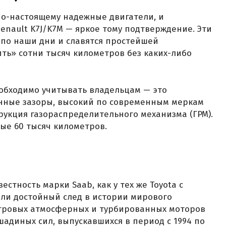
по-настоящему надежные двигатели, и
nault K7J/K7M — яркое тому подтверждение. Эти
и по наши дни и славятся простейшей
ть» сотни тысяч километров без каких-либо
обходимо учитывать владельцам — это
нные зазоры, высокий по современным меркам
рукция газораспределительного механизма (ГРМ).
дые 60 тысяч километров.
стность марки Saab, как у тех же Toyota с
вили достойный след в истории мирового
итровых атмосферных и турбированных моторов
шадиных сил, выпускавшихся в период с 1994 по