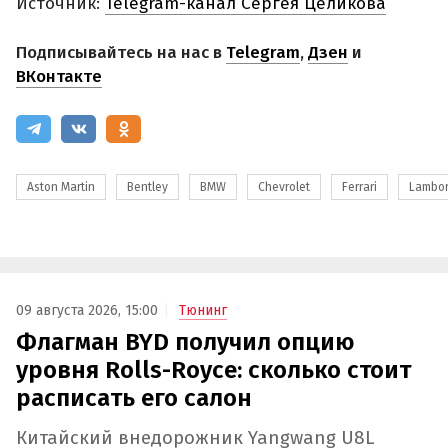
Источник:
Telegram-канал Сергея Целикова
Подписывайтесь на нас в
Telegram
,
Дзен
и
ВКонтакте
Aston Martin
Bentley
BMW
Chevrolet
Ferrari
Lambor
09 августа 2026, 15:00
Тюнинг
Флагман BYD получил опцию
уровня Rolls-Royce: сколько стоит
расписать его салон
Китайский внедорожник Yangwang U8L