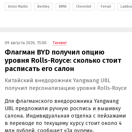
Aston Martin
Bentley
BMW
Chevrolet
Ferrari
Lambor
09 августа 2026, 15:00
Тюнинг
Флагман BYD получил опцию
уровня Rolls-Royce: сколько стоит
расписать его салон
Китайский внедорожник Yangwang U8L
получил персонализацию уровня Rolls-Royce
Для флагманского внедорожника Yangwang
U8L предложили ручную роспись и вышивку
салона. Индивидуальная отделка с пейзажами
в переводе по текущему курсу стоит около 4
млн рублей, сообщает «За рулем».