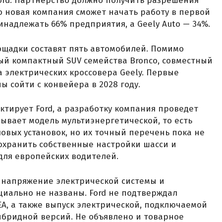
Ford. Партнерство должно получить разрешения
о новая компания сможет начать работу в первой
ринадлежать 66% предприятия, а Geely Auto — 34%.
щадки составят пять автомобилей. Помимо
ый компактный SUV семейства Bronco, совместный
ва электрических кроссовера Geely. Первые
 сойти с конвейера в 2028 году.
тирует Ford, а разработку компания проведет
зывает модель мультиэнергетической, то есть
овых установок, но их точный перечень пока не
сохранить собственные настройки шасси и
для европейских водителей.
 напряжение электрической системы и
иально не названы. Ford не подтверждал
A, а также выпуск электрической, подключаемой
ибридной версий. Не объявлено и товарное