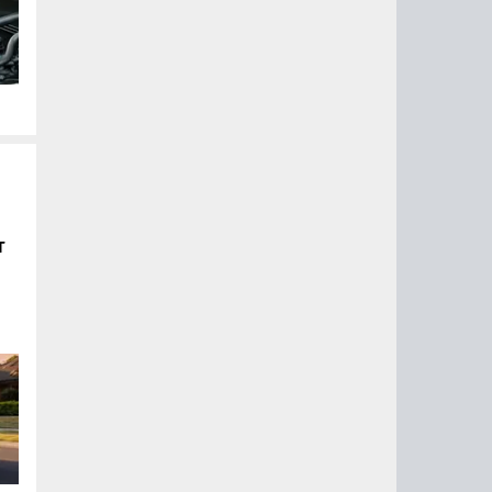
ых
т
ого
ом