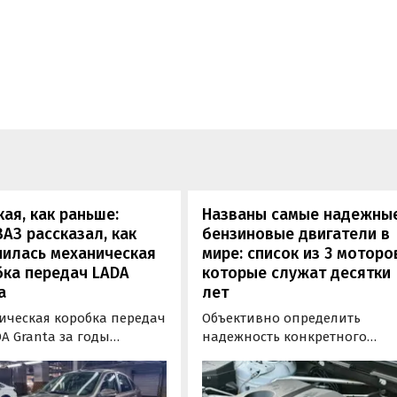
кая, как раньше:
Названы самые надежны
АЗ рассказал, как
бензиновые двигатели в
нилась механическая
мире: список из 3 моторо
бка передач LADA
которые служат десятки
a
лет
ическая коробка передач
Объективно определить
A Granta за годы
надежность конкретного
водства модели заметно
двигателя бывает непросто,
илась. «АвтоВАЗ»
поскольку его срок службы
зал, что после
прямо зависит от качества