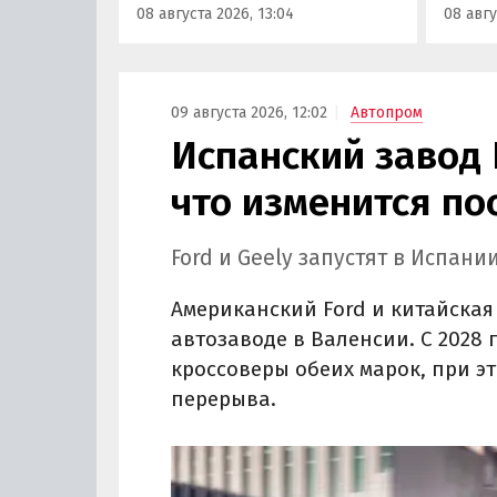
08 августа 2026, 13:04
08 авгу
постановки на учет в ГАИ.
сборки
класс
000 ру
«Авто
09 августа 2026, 12:02
Автопром
Испанский завод 
что изменится по
Ford и Geely запустят в Испан
Американский Ford и китайская
автозаводе в Валенсии. С 2028
кроссоверы обеих марок, при э
перерыва.