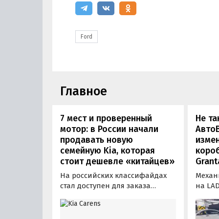
Ford
Главное
7 мест и проверенный
Не та
мотор: в России начали
АвтоВ
продавать новую
изме
семейную Kia, которая
коро
стоит дешевле «китайцев»
Grant
На российских классифайдах
Механ
стал доступен для заказа
на LAD
трехрядный семейный
произ
компактвэн Kia Carens, который
измен
бывает шестиместным или
расска