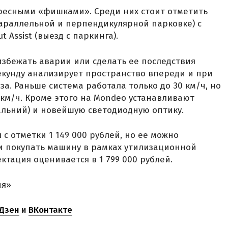
ресными «фишками». Среди них стоит отметить
 параллельной и перпендикулярной парковке) с
 Assist (выезд с паркинга).
т избежать аварии или сделать ее последствия
екунду анализирует пространство впереди и при
а. Раньше система работала только до 30 км/ч, но
км/ч. Кроме этого на Mondeo устанавливают
альний) и новейшую светодиодную оптику.
с отметки 1 149 000 рублей, но ее можно
ли покупать машину в рамках утилизационной
тация оценивается в 1 799 000 рублей.
ня»
Дзен
и
ВКонтакте