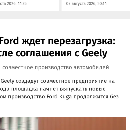
ста 2026, 11:35
07 августа 2026, 20:14
, стоящие на одном из
отдать минимум 1 500 000
ифайдов минимум 1 350
рублей, выяснили
блей, узнали
«Автоновости дня».
новости дня».
Ford ждет перезагрузка:
сле соглашения с Geely
ии совместное производство автомобилей
 Geely создадут совместное предприятие на
 года площадка начнет выпускать новые
том производство Ford Kuga продолжится без