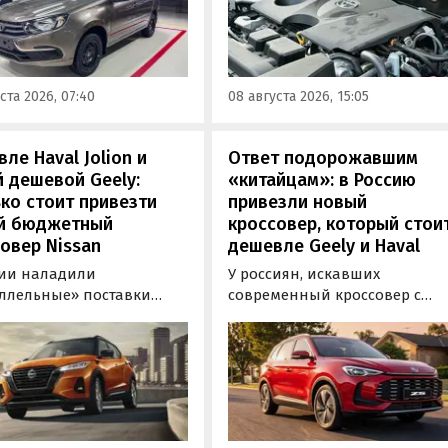
низации трансмиссия
обслуживания и условий
ила тросовый привод,
эксплуатации. Тем не менее
механизм переключения
Autonews составил ТОП-3 сам
ную пару с
надежных бензиновых
ста 2026, 07:40
08 августа 2026, 15:05
аточным числом 3,9
моторов, которые могут не
 3,7.
доставлять проблем
десятилетиями.
ле Haval Jolion и
Ответ подорожавшим
 дешевой Geely:
«китайцам»: в Россию
ко стоит привезти
привезли новый
й бюджетный
кроссовер, который стои
овер Nissan
дешевле Geely и Haval
сии наладили
У россиян, искавших
ллельные» поставки
современный кроссовер с
ктных кроссоверов
богатым оснащением и по
 Kicks, которые
доступной цене, теперь есть
ально продаются в
еще один вариант с китайск
, США, на Ближнем
рынка — MG ZS. В Китае он
ке и в Юго-Восточной
стоит от 900 000 рублей по
В основном к нам
текущему курсу, а в РФ с учет
ают машины китайской
всех расходов за него нужно