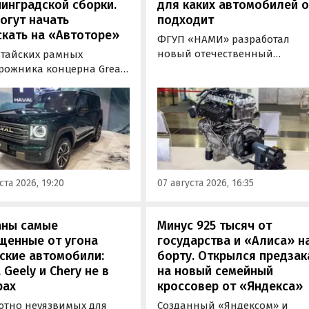
инградской сборки.
для каких автомобилей 
огут начать
подходит
кать на «Автоторе»
ФГУП «НАМИ» разработал
новый отечественный
итайских рамных
бензиновый двигатель для
рожника концерна Great
наземного транспорта,
отовы к производству на
получивший индекс 414320.
инградском заводе
Корреспонденту
ор». Речь о Haval H9,
«Автоновостей дня» удалось
00 и Tank 500, которые
лично ознакомиться с
но прошли
новинкой на выставке
фикацию и получили
«Иннопром» в Екатеринбурге
ения типа
ста 2026, 19:20
07 августа 2026, 16:35
ортного средства (ОТТС).
аны самые
Минус 925 тысяч от
щенные от угона
государства и «Алиса» н
ские автомобили:
борту. Открылся предзак
, Geely и Chery не в
на новый семейный
рах
кроссовер от «Яндекса»
ютно неуязвимых для
Созданный «Яндексом» и