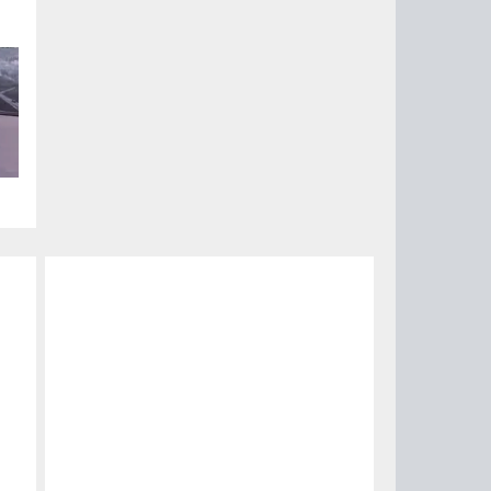
ии
ый
за
15
0