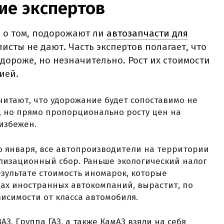
ние экспертов
с о том, подорожают ли
автозапчасти для
исты не дают. Часть экспертов полагает, что
дороже, но незначительно. Рост их стоимости
ией.
итают, что удорожание будет сопоставимо не
, но прямо пропорционально росту цен на
еизбежен.
го января, все автопроизводители на территории
илизационный сбор. Раньше экологический налог
езультате стоимость иномарок, которые
дах иностранных автокомпаний, вырастит, по
висимости от класса автомобиля.
З, Группа ГАЗ, а также КамАЗ взяли на себя