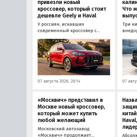
привезли новый
калин
кроссовер, который стоит
Что м
дешевле Geely и Haval
выпус
У россиян, искавших
Три к
современный кроссовер с
внедо
богатым оснащением и по
Wall г
доступной цене, теперь есть
калин
еще один вариант с китайского
«Автот
рынка — MG ZS. В Китае он
Tank 4
стоит от 900 000 рублей по
успеш
текущему курсу, а в РФ с учетом
серти
всех расходов за него нужно
Одобр
07 августа 2026, 20:14
07 авгу
отдать минимум 1 500 000
трансп
рублей, выяснили
«Автоновости дня».
«Москвич» представил в
Назв
Москве новый кроссовер,
защи
который может купить
китай
любой желающий
Haval
лиде
Московский автозавод
«Москвич» продолжает
Абсол