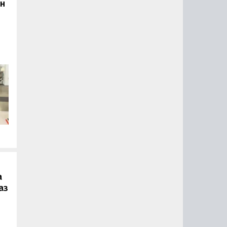
он
.
а
аз