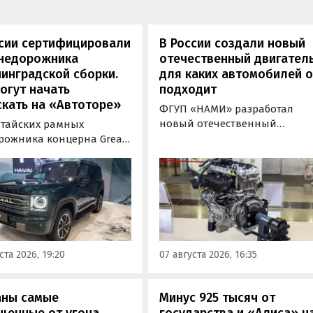
ссии сертифицировали
В России создали новый
внедорожника
отечественный двигатель
инградской сборки.
для каких автомобилей 
огут начать
подходит
кать на «Автоторе»
ФГУП «НАМИ» разработал
новый отечественный
итайских рамных
бензиновый двигатель для
рожника концерна Great
наземного транспорта,
отовы к производству на
получивший индекс 414320.
инградском заводе
Корреспонденту
ор». Речь о Haval H9,
«Автоновостей дня» удалось
00 и Tank 500, которые
лично ознакомиться с
но прошли
новинкой на выставке
фикацию и получили
«Иннопром» в Екатеринбурге
ения типа
ста 2026, 19:20
07 августа 2026, 16:35
ортного средства (ОТТС).
аны самые
Минус 925 тысяч от
щенные от угона
государства и «Алиса» н