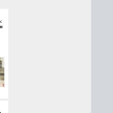
:
он
.
а