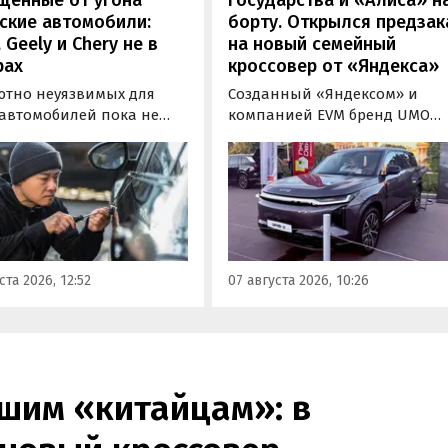
ские автомобили:
борту. Открылся предзак
, Geely и Chery не в
на новый семейный
рах
кроссовер от «Яндекса»
ютно неуязвимых для
Созданный «Яндексом» и
 автомобилей пока не
компанией EVM бренд UMO
вует, но есть те, которые
объявил цены и комплектац
доставить
на свою вторую модель
ышленникам больше
- полноразмерный гибридн
сложностей. Из китайских
кроссовер UMO 8 с полным
 таковыми сегодня
приводом. Его уже можно
ся модели Li и BYD,
заказать в двух версиях: Max 
ил в эфире радио РБК
5 915 000 рублей и Ultra за 6 4
ста 2026, 12:52
07 августа 2026, 10:26
итель федерального
000 рублей без учета
а «Угона.нет» Алексей
госсубсидии в размере 925 00
нов.
рублей.
шим «китайцам»: в