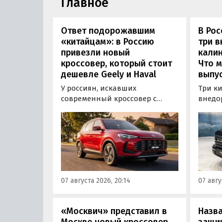
Главное
Ответ подорожавшим
В Ро
«китайцам»: в Россию
три 
привезли новый
калин
кроссовер, который стоит
Что м
дешевле Geely и Haval
выпус
У россиян, искавших
Три к
современный кроссовер с
внедо
богатым оснащением и по
Wall г
доступной цене, теперь есть
калин
еще один вариант с китайского
«Автот
рынка — MG ZS. В Китае он
Tank 4
стоит от 900 000 рублей по
успеш
текущему курсу, а в РФ с учетом
серти
всех расходов за него нужно
Одобр
07 августа 2026, 20:14
07 авгу
отдать минимум 1 500 000
трансп
рублей, выяснили
«Автоновости дня».
«Москвич» представил в
Назв
Москве новый кроссовер,
защи