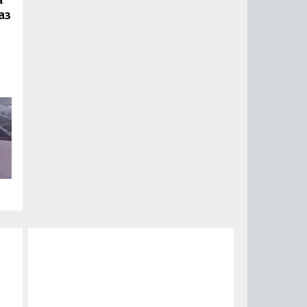
аз
ии
ый
за
15
0