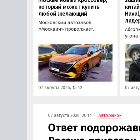
который может купить
китай
любой желающий
Haval
лиде
Московский автозавод
«Москвич» продолжает
Абсол
«промотировать» кроссоверы
угона
новой М-серии, спрос на
сущест
которые сейчас растет. На днях
могут 
на автомобильном фестивале
злоум
«ПроДвижение» на ВДНХ в
всего 
Москве в числе прочих
машин
моделей «Москвича» был
являют
представлен семиместный
сообщ
07 августа 2026, 15:42
07 авгу
кроссовер М90.
учред
сервис
Курча
07 августа 2026, 20:14
Авторынок
Ответ подорожав