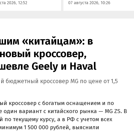
ста 2026, 12:52
07 августа 2026, 10:26
итель федерального
000 рублей без учета
а «Угона.нет» Алексей
госсубсидии в размере 925 00
нов.
рублей.
шим «китайцам»: в
новый кроссовер,
шевле Geely и Haval
й бюджетный кроссовер MG по цене от 1,5
ый кроссовер с богатым оснащением и по
е один вариант с китайского рынка — MG ZS. В
й по текущему курсу, а в РФ с учетом всех
минимум 1 500 000 рублей, выяснили