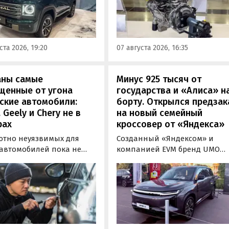
«Автоновостей дня» удалось
00 и Tank 500, которые
лично ознакомиться с
но прошли
новинкой на выставке
фикацию и получили
«Иннопром» в Екатеринбурге
ения типа
ста 2026, 19:20
07 августа 2026, 16:35
ортного средства (ОТТС).
аны самые
Минус 925 тысяч от
щенные от угона
государства и «Алиса» н
ские автомобили:
борту. Открылся предзак
, Geely и Chery не в
на новый семейный
рах
кроссовер от «Яндекса»
ютно неуязвимых для
Созданный «Яндексом» и
 автомобилей пока не
компанией EVM бренд UMO
вует, но есть те, которые
объявил цены и комплектац
доставить
на свою вторую модель
ышленникам больше
- полноразмерный гибридн
сложностей. Из китайских
кроссовер UMO 8 с полным
 таковыми сегодня
приводом. Его уже можно
ся модели Li и BYD,
заказать в двух версиях: Max 
ил в эфире радио РБК
5 915 000 рублей и Ultra за 6 4