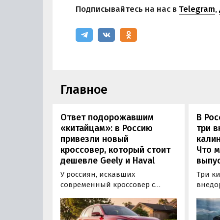
Подписывайтесь на нас в
Telegram
,
Главное
Ответ подорожавшим
В Ро
«китайцам»: в Россию
три 
привезли новый
калин
кроссовер, который стоит
Что м
дешевле Geely и Haval
выпус
У россиян, искавших
Три к
современный кроссовер с
внедо
богатым оснащением и по
Wall г
доступной цене, теперь есть
калин
еще один вариант с китайского
«Автот