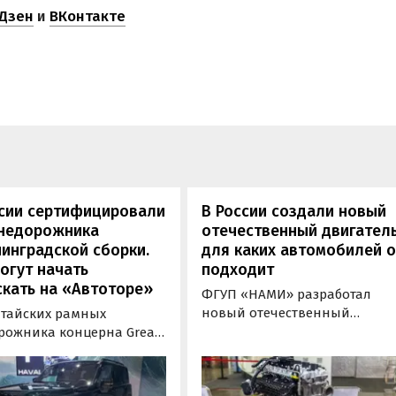
Дзен
и
ВКонтакте
ссии сертифицировали
В России создали новый
внедорожника
отечественный двигатель
инградской сборки.
для каких автомобилей 
огут начать
подходит
кать на «Автоторе»
ФГУП «НАМИ» разработал
новый отечественный
итайских рамных
бензиновый двигатель для
рожника концерна Great
наземного транспорта,
отовы к производству на
получивший индекс 414320.
инградском заводе
Корреспонденту
ор». Речь о Haval H9,