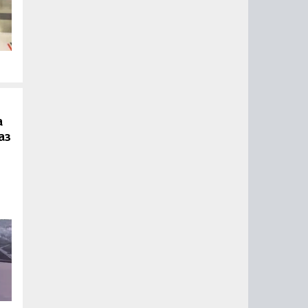
.
а
аз
ии
ый
за
15