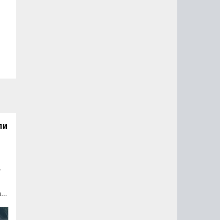
ли
»
at
на