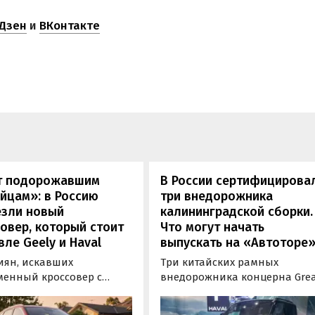
Дзен
и
ВКонтакте
т подорожавшим
В России сертифицирова
йцам»: в Россию
три внедорожника
езли новый
калининградской сборки.
овер, который стоит
Что могут начать
ле Geely и Haval
выпускать на «Автоторе
иян, искавших
Три китайских рамных
менный кроссовер с
внедорожника концерна Gre
ым оснащением и по
Wall готовы к производству 
ной цене, теперь есть
калининградском заводе