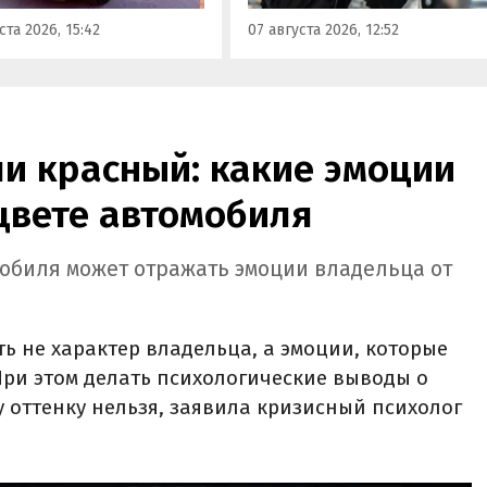
тавлен семиместный
сообщил в эфире радио РБК
ста 2026, 15:42
07 августа 2026, 12:52
вер М90.
учредитель федерального
сервиса «Угона.нет» Алексей
Курчанов.
и красный: какие эмоции
цвете автомобиля
мобиля может отражать эмоции владельца от
ь не характер владельца, а эмоции, которые
При этом делать психологические выводы о
 оттенку нельзя, заявила кризисный психолог