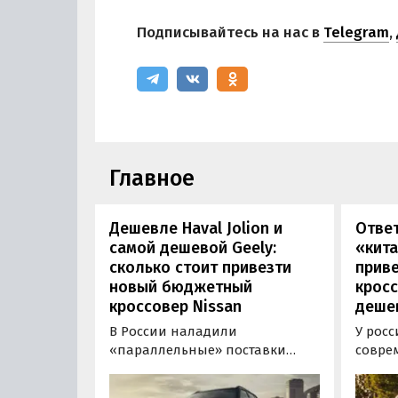
Подписывайтесь на нас в
Telegram
,
Главное
Дешевле Haval Jolion и
Отве
самой дешевой Geely:
«кита
сколько стоит привезти
прив
новый бюджетный
кросс
кроссовер Nissan
дешев
В России наладили
У росс
«параллельные» поставки
совре
компактных кроссоверов
богат
Nissan Kicks, которые
доступ