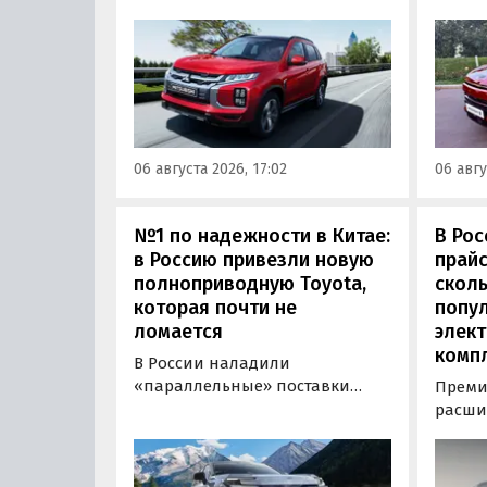
кроссо
кроссовер, который годами
прямо
продавался в России
тыс. р
официально. Речь о Mitsubishi
скидк
ASX: у дилеров в Эмиратах он
новог
стоит примерно от 1 600 000
2026 г
рублей по текущему курсу, а у
по 31 
нас с учетом всех расходов
06 августа 2026, 17:02
06 авгу
пресс
цены на него стартуют от 2 251
800 рублей, узнали
«Автоновости дня».
№1 по надежности в Китае:
В Рос
в Россию привезли новую
прайс
полноприводную Toyota,
сколь
которая почти не
попу
ломается
элект
комп
В России наладили
«параллельные» поставки
Преми
нового кроссовера Toyota
расши
Wildlander, который является
компл
копией RAV4 для китайского
кроссо
рынка. Там он стоит минимум 2
версия