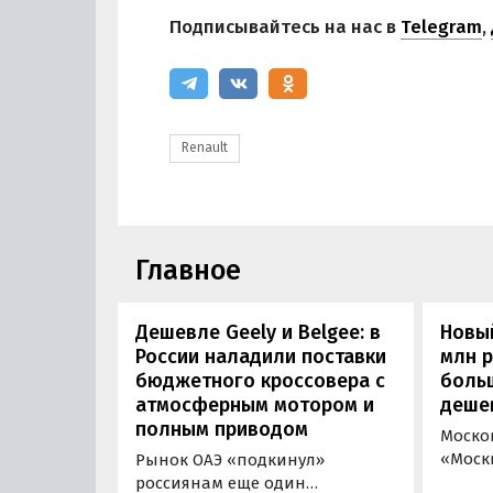
Подписывайтесь на нас в
Telegram
,
Renault
Главное
Дешевле Geely и Belgee: в
Новый
России наладили поставки
млн 
бюджетного кроссовера с
боль
атмосферным мотором и
деше
полным приводом
Моско
«Моск
Рынок ОАЭ «подкинул»
прода
россиянам еще один