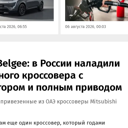
осознанно выбрать топливо
з его прайс-листа
определенного класса — от
ло единственное
«Евро-2» до «Евро-5»,
приводное исполнение,
сообщили в Минэнерго РФ.
имальная цена модели
ста 2026, 06:55
06 августа 2026, 00:03
а на 760 тыс. рублей,
или «Автоновости дня».
Belgee: в России наладили
ого кроссовера с
ором и полным приводом
 привезенные из ОАЭ кроссоверы Mitsubishi
ам еще один кроссовер, который годами