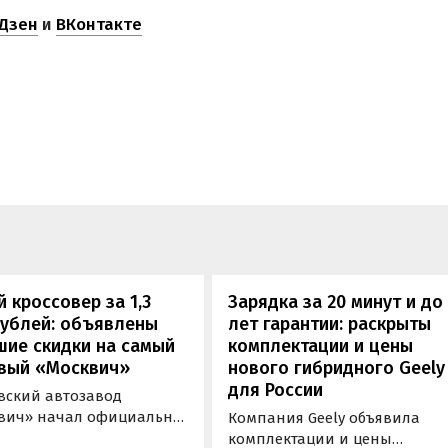
Дзен
и
ВКонтакте
 кроссовер за 1,3
Зарядка за 20 минут и до
рублей: объявлены
лет гарантии: раскрыты
шие скидки на самый
комплектации и цены
вый «Москвич»
нового гибридного Geely
для России
вский автозавод
вич» начал официально
Компания Geely объявила
вать компактный
комплектации и цены