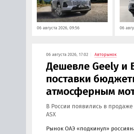
000 000 рублей по текущему
этим и
курсу, а у нас с учетом всех
исчез
расходов цены на них стартуют
задне
от 3 700 000 рублей, выяснили
а мин
06 августа 2026, 09:56
06 авгу
«Автоновости дня».
выросл
выясн
06 августа 2026, 17:02
Авторынок
Дешевле Geely и 
поставки бюджетн
атмосферным мот
В России появились в продаже
ASX
Рынок ОАЭ «подкинул» россиян