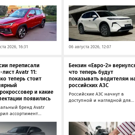
вер «Москвич 3» с
гибридного кроссовера EX5 в
й выгодой в размере 360
новой версии EM-R с силово
ублей. Получить такую
установкой последовательно
у можно при покупке
типа. Автомобиль оснащен
о автомобиля 2025 или
инновационной системой п
ода выпуска в период с 4
названием Electric Motor
августа, сообщили в
Extended Range (EM-R) и може
ста 2026, 16:31
06 августа 2026, 12:07
-службе компании.
заряжаться от 30 до 80% всег
за 20 минут.
сии переписали
Бензин «Евро-2» вернулс
-лист Avatr 11:
что теперь будут
ко теперь стоит
показывать водителям н
лярный
российских АЗС
рокроссовер и какие
Российские АЗС начнут в
лектации появились
доступной и наглядной для
водителей форме публикова
альный бренд Avatr
информацию об
рил ассортимент
экологическом классе
ектаций электрического
отпускаемого топлива. Это
вера Avatr 11 в России
позволит автовладельцам
ми 2026 года. Вместе с