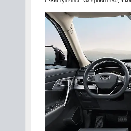
семиступенчатым «роботом», а мл