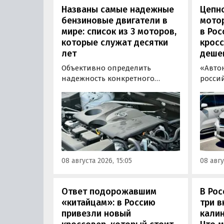
Названы самые надежные
Цепн
бензиновые двигатели в
мотор
мире: список из 3 моторов,
в Рос
которые служат десятки
кросс
лет
деше
Объективно определить
«Авто
надежность конкретного
росси
двигателя бывает непросто,
штучн
поскольку его срок службы
постав
прямо зависит от качества
кроссо
обслуживания и условий
возят 
эксплуатации. Тем не менее
Китая
Autonews составил ТОП-3 самых
уже с 
надежных бензиновых
всеми
08 августа 2026, 15:05
08 авгу
моторов, которые могут не
постан
доставлять проблем
десятилетиями.
Ответ подорожавшим
В Ро
«китайцам»: в Россию
три 
привезли новый
калин