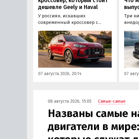
кроссовер, который стоит
Что м
дешевле Geely и Haval
выпус
У россиян, искавших
Три к
современный кроссовер с
внедо
богатым оснащением и по
Wall г
доступной цене, теперь есть
калин
еще один вариант с китайского
«Автот
рынка — MG ZS. В Китае он
Tank 4
стоит от 900 000 рублей по
успеш
текущему курсу, а в РФ с учетом
серти
всех расходов за него нужно
Одобр
07 августа 2026, 20:14
07 авгу
отдать минимум 1 500 000
трансп
рублей, выяснили
«Автоновости дня».
08 августа 2026, 15:05
Самые-самые
Названы самые 
двигатели в мире: