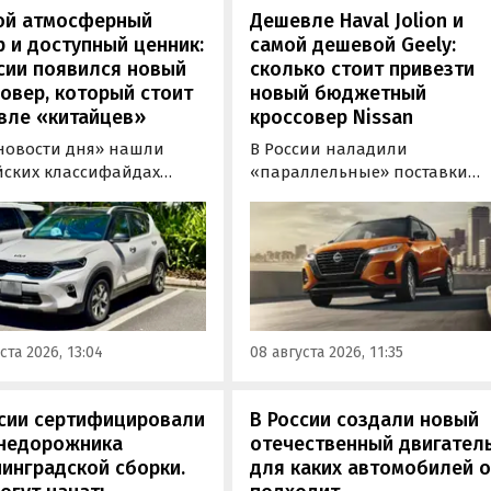
ой атмосферный
Дешевле Haval Jolion и
 и доступный ценник:
самой дешевой Geely:
сии появился новый
сколько стоит привезти
овер, который стоит
новый бюджетный
вле «китайцев»
кроссовер Nissan
новости дня» нашли
В России наладили
йских классифайдах
«параллельные» поставки
ые предложения о
компактных кроссоверов
ке нового Kia Sonet. Это
Nissan Kicks, которые
вер компактнее Seltos, а
официально продаются в
его к нам в основном из
Китае, США, на Ближнем
, предлагая автомобили
Востоке и в Юго-Восточной
доставкой, растаможкой и
Азии. В основном к нам
 документами для
попадают машины китайско
ста 2026, 13:04
08 августа 2026, 11:35
овки на учет в ГАИ.
сборки, стоящие на одном из
классифайдов минимум 1 350
000 рублей, узнали
ссии сертифицировали
В России создали новый
«Автоновости дня».
внедорожника
отечественный двигатель
инградской сборки.
для каких автомобилей 