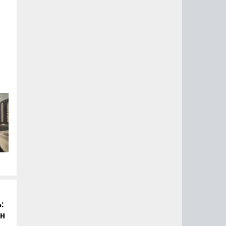
й
:
он