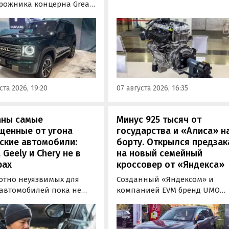
бензиновый двигатель для
рожника концерна Great
наземного транспорта,
отовы к производству на
получивший индекс 414320.
инградском заводе
Корреспонденту
ор». Речь о Haval H9,
«Автоновостей дня» удалось
00 и Tank 500, которые
лично ознакомиться с
но прошли
новинкой на выставке
фикацию и получили
«Иннопром» в Екатеринбурге
ения типа
ста 2026, 19:20
07 августа 2026, 16:35
ортного средства (ОТТС).
аны самые
Минус 925 тысяч от
щенные от угона
государства и «Алиса» н
ские автомобили:
борту. Открылся предзак
, Geely и Chery не в
на новый семейный
рах
кроссовер от «Яндекса»
ютно неуязвимых для
Созданный «Яндексом» и
 автомобилей пока не
компанией EVM бренд UMO
вует, но есть те, которые
объявил цены и комплектац
доставить
на свою вторую модель
ышленникам больше
- полноразмерный гибридн