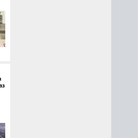
.
а
аз
ии
ый