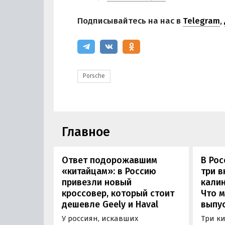
Подписывайтесь на нас в
Telegram
,
Porsche
Главное
Ответ подорожавшим
В Ро
«китайцам»: в Россию
три 
привезли новый
калин
кроссовер, который стоит
Что м
дешевле Geely и Haval
выпус
У россиян, искавших
Три к