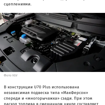
сцеплениями.
Фото VGV
В конструкции U70 Plus использована
независимая подвеска типа «МакФерсон»
спереди и «многорычажка» сзади. При этом
расход топлива в смешанном цикле составляет