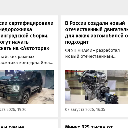
ссии сертифицировали
В России создали новый
внедорожника
отечественный двигатель
инградской сборки.
для каких автомобилей 
огут начать
подходит
кать на «Автоторе»
ФГУП «НАМИ» разработал
новый отечественный
итайских рамных
бензиновый двигатель для
рожника концерна Great
наземного транспорта,
отовы к производству на
получивший индекс 414320.
инградском заводе
Корреспонденту
ор». Речь о Haval H9,
«Автоновостей дня» удалось
00 и Tank 500, которые
лично ознакомиться с
но прошли
новинкой на выставке
фикацию и получили
«Иннопром» в Екатеринбурге
ения типа
ста 2026, 19:20
07 августа 2026, 16:35
ортного средства (ОТТС).
аны самые
Минус 925 тысяч от