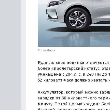
Фото Maple
Куда сильнее новинка отличается 
более «пролетарский» статус, от
уменьшена с 204 л. с. и 240 Нм до 
52 киловатт-часа должно хватать 
Аккумулятор, который можно заряд
зарядки от 60-киловаттного терми
минуту. С этой целью холдинг Gee
батарей, предназначенную, как ра