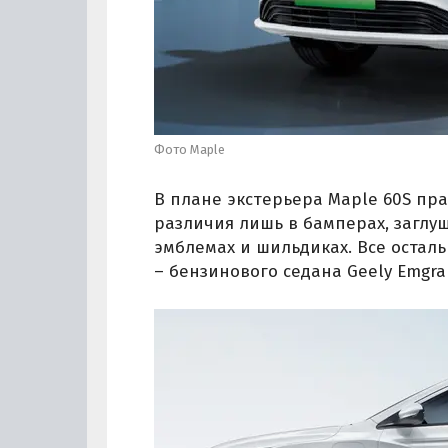
Фото Maple
В плане экстерьера Maple 60S пр
различия лишь в бамперах, заглу
эмблемах и шильдиках. Все остал
– бензинового седана Geely Emgra