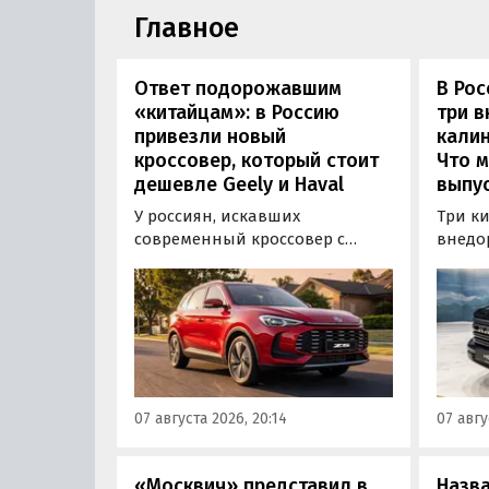
Главное
Ответ подорожавшим
В Ро
«китайцам»: в Россию
три 
привезли новый
калин
кроссовер, который стоит
Что м
дешевле Geely и Haval
выпус
У россиян, искавших
Три к
современный кроссовер с
внедо
богатым оснащением и по
Wall г
доступной цене, теперь есть
калин
еще один вариант с китайского
«Автот
рынка — MG ZS. В Китае он
Tank 4
стоит от 900 000 рублей по
успеш
текущему курсу, а в РФ с учетом
серти
всех расходов за него нужно
Одобр
07 августа 2026, 20:14
07 авгу
отдать минимум 1 500 000
трансп
рублей, выяснили
«Автоновости дня».
«Москвич» представил в
Назв