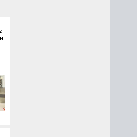
:
он
.