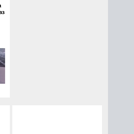
а
аз
ии
ый
за
15
0