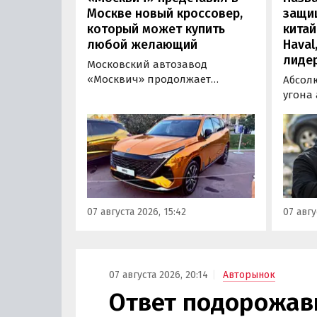
Москве новый кроссовер,
защи
который может купить
китай
любой желающий
Haval
лиде
Московский автозавод
«Москвич» продолжает
Абсол
«промотировать» кроссоверы
угона
новой М-серии, спрос на
сущест
которые сейчас растет. На днях
могут 
на автомобильном фестивале
злоум
«ПроДвижение» на ВДНХ в
всего 
Москве в числе прочих
машин
моделей «Москвича» был
являют
представлен семиместный
сообщ
07 августа 2026, 15:42
07 авгу
кроссовер М90.
учред
сервис
Курча
07 августа 2026, 20:14
Авторынок
Ответ подорожав