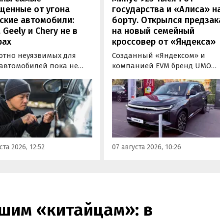
щенные от угона
государства и «Алиса» н
ские автомобили:
борту. Открылся предзак
, Geely и Chery не в
на новый семейный
рах
кроссовер от «Яндекса»
ютно неуязвимых для
Созданный «Яндексом» и
 автомобилей пока не
компанией EVM бренд UMO
вует, но есть те, которые
объявил цены и комплектац
доставить
на свою вторую модель
ышленникам больше
- полноразмерный гибридн
сложностей. Из китайских
кроссовер UMO 8 с полным
 таковыми сегодня
приводом. Его уже можно
ся модели Li и BYD,
заказать в двух версиях: Max 
ил в эфире радио РБК
5 915 000 рублей и Ultra за 6 4
ста 2026, 12:52
07 августа 2026, 10:26
итель федерального
000 рублей без учета
а «Угона.нет» Алексей
госсубсидии в размере 925 00
нов.
рублей.
шим «китайцам»: в