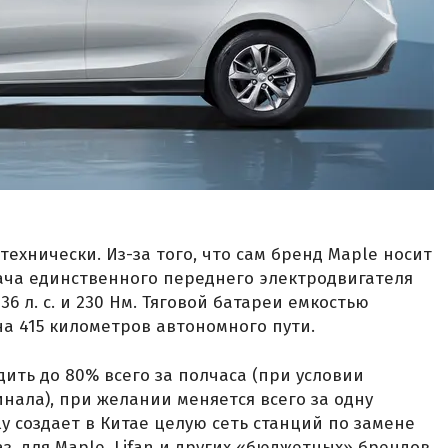
технически. Из-за того, что сам бренд Maple носит
дача единственного переднего электродвигателя
136 л. с. и 230 Нм. Тяговой батареи емкостью
на 415 километров автономного пути.
ить до 80% всего за полчаса (при условии
нала), при желании меняется всего за одну
ly создает в Китае целую сеть станций по замене
з, для Maple, Lifan и других «бюджетных» брендов.