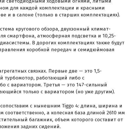
ми светодиодными ходовыми огнями, литыми
ном для каждой комплектации и красными
е и в салоне (только в старших комплектациях).
стема кругового обзора, двухзонный климат-
ля смартфона, атмосферная подсветка и 10,25-
иасистемы. В дорогих комплектациях также будут
правления коробкой передач и семидюймовая
грегатных связках. Первые две — это 1,5-
й турбомотор, работающий либо с
бо с вариатором. Третья — это 147-сильный
ающийся только с вариатором (но уже другим).
я сопоставим с нынешним Tiggo 4: длина, ширина и
 мм соответственно, а колесная база длиной 2610 мм
стительный багажник, объем которого составит от
оложения задних сидений.