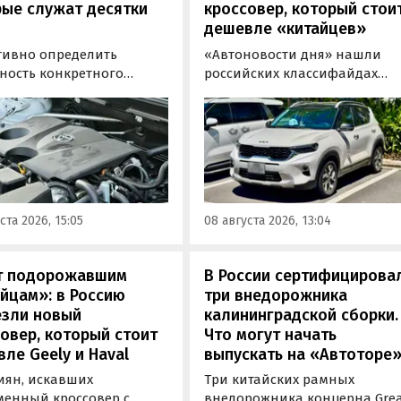
рые служат десятки
кроссовер, который стои
дешевле «китайцев»
тивно определить
«Автоновости дня» нашли
ность конкретного
российских классифайдах
еля бывает непросто,
штучные предложения о
ьку его срок службы
поставке нового Kia Sonet. Эт
зависит от качества
кроссовер компактнее Seltos,
живания и условий
возят его к нам в основном и
атации. Тем не менее
Китая, предлагая автомобил
ews составил ТОП-3 самых
уже с доставкой, растаможко
ных бензиновых
всеми документами для
ста 2026, 15:05
08 августа 2026, 13:04
в, которые могут не
постановки на учет в ГАИ.
влять проблем
илетиями.
т подорожавшим
В России сертифицирова
йцам»: в Россию
три внедорожника
езли новый
калининградской сборки.
овер, который стоит
Что могут начать
ле Geely и Haval
выпускать на «Автоторе
иян, искавших
Три китайских рамных
менный кроссовер с
внедорожника концерна Gre