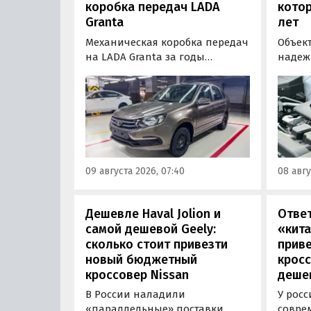
коробка передач LADA
кото
Granta
лет
Механическая коробка передач
Объек
на LADA Granta за годы
надеж
производства модели заметно
двигат
изменилась. «АвтоВАЗ»
поскол
рассказал, что после
прямо 
модернизации трансмиссия
обслу
получила тросовый привод,
эксплу
иной механизм переключения
Auton
и главную пару с
надеж
09 августа 2026, 07:40
08 авгу
передаточным числом 3,9
моторо
вместо 3,7.
доста
десят
Дешевле Haval Jolion и
Отве
самой дешевой Geely:
«кита
сколько стоит привезти
прив
новый бюджетный
кросс
кроссовер Nissan
дешев
В России наладили
У росс
«параллельные» поставки
совре