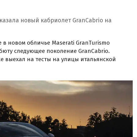
казала новый кабриолет GranCabrio на
 в новом обличье Maserati GranTurismo
ебюту следующее поколение GranCabrio.
е выехал на тесты на улицы итальянской