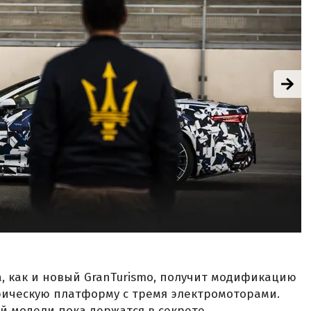
, как и новый GranTurismo, получит модификацию
трическую платформу с тремя электромоторами.
й модели пока держатся в секрете.