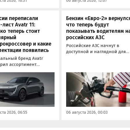
ста 2026, 16:31
06 августа 2026, 12:07
-службе компании.
заряжаться от 30 до 80% всег
за 20 минут.
сии переписали
Бензин «Евро-2» вернулс
-лист Avatr 11:
что теперь будут
ко теперь стоит
показывать водителям н
лярный
российских АЗС
рокроссовер и какие
Российские АЗС начнут в
лектации появились
доступной и наглядной для
водителей форме публикова
альный бренд Avatr
информацию об
рил ассортимент
экологическом классе
ектаций электрического
отпускаемого топлива. Это
вера Avatr 11 в России
позволит автовладельцам
ми 2026 года. Вместе с
осознанно выбрать топливо
з его прайс-листа
определенного класса — от
ло единственное
«Евро-2» до «Евро-5»,
приводное исполнение,
сообщили в Минэнерго РФ.
имальная цена модели
ста 2026, 06:55
06 августа 2026, 00:03
а на 760 тыс. рублей,
или «Автоновости дня».