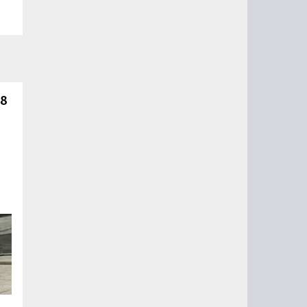
 8
й
го
од
т