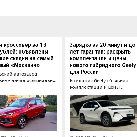
 кроссовер за 1,3
Зарядка за 20 минут и до
рублей: объявлены
лет гарантии: раскрыты
шие скидки на самый
комплектации и цены
вый «Москвич»
нового гибридного Geely
для России
вский автозавод
вич» начал официально
Компания Geely объявила
вать компактный
комплектации и цены
вер «Москвич 3» с
гибридного кроссовера EX5 в
й выгодой в размере 360
новой версии EM-R с силово
ублей. Получить такую
установкой последовательно
у можно при покупке
типа. Автомобиль оснащен
о автомобиля 2025 или
инновационной системой п
ода выпуска в период с 4
названием Electric Motor
августа, сообщили в
Extended Range (EM-R) и може