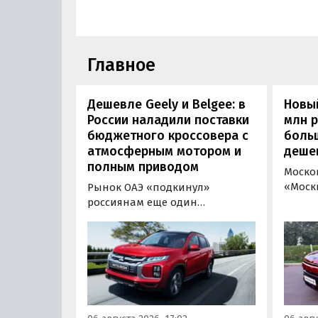
Главное
Дешевле Geely и Belgee: в
Новый
России наладили поставки
млн 
бюджетного кроссовера с
боль
атмосферным мотором и
деше
полным приводом
Моско
«Моск
Рынок ОАЭ «подкинул»
прода
россиянам еще один
кроссо
кроссовер, который годами
прямо
продавался в России
тыс. р
официально. Речь о Mitsubishi
скидк
ASX: у дилеров в Эмиратах он
новог
стоит примерно от 1 600 000
2026 г
рублей по текущему курсу, а у
по 31 
нас с учетом всех расходов