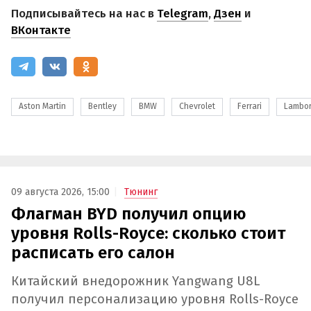
Подписывайтесь на нас в
Telegram
,
Дзен
и
ВКонтакте
Aston Martin
Bentley
BMW
Chevrolet
Ferrari
Lambor
09 августа 2026, 15:00
Тюнинг
Флагман BYD получил опцию
уровня Rolls-Royce: сколько стоит
расписать его салон
Китайский внедорожник Yangwang U8L
получил персонализацию уровня Rolls-Royce