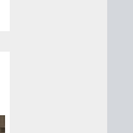
ый
ые
на