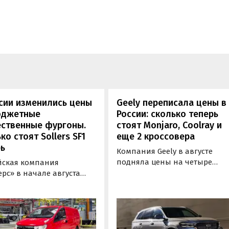
сии изменились цены
Geely переписала цены в
юджетные
России: сколько теперь
ественные фургоны.
стоят Monjaro, Coolray и
ко стоят Sollers SF1
еще 2 кроссовера
ь
Компания Geely в августе
подняла цены на четыре
йская компания
бензиновых кроссовера в
рс» в начале августа
России. Семейный Monjaro в
ила цены на
одной из версий, семиместн
ометаллический и
Okavango, а также компактн
пассажирский фургоны
Coolray и Cityray во всех
s SF1 на 100 тыс. рублей
комплектациях подорожали 
,7%). Об этом