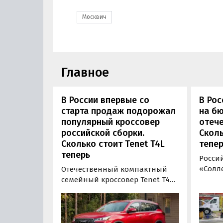
Москвич
Главное
В России впервые со
В Рос
старта продаж подорожал
на б
популярный кроссовер
отеч
российской сборки.
Сколь
Сколько стоит Tenet T4L
тепер
теперь
Росси
«Солле
Отечественный компактный
повыс
семейный кроссовер Tenet T4L
цельн
подорожал на 20 тыс. рублей.
грузо
На эту сумму выросла цена его
Soller
базовой комплектации, в то
(+3,9-4
время как стоимость топовой