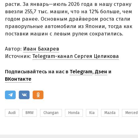
расти. За январь—июль 2026 года в нашу страну
ввезли 255,7 тыс. машин, что на 12% больше, чем
годом ранее. Основным драйвером роста стали
праворульные автомобили из Японии, тогда как
поставки машин с левым рулем сократились.
Автор:
Иван Бахарев
Источник:
Telegram-канал Сергея Целикова
Подписывайтесь на нас в
Telegram
,
Дзен
и
ВКонтакте
Audi
BMW
Changan
Honda
Kia
Mazda
Merced