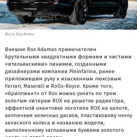
Фото Rox Motor
Внешне Rox Adamas примечателен
брутальными квадратными формами и чистыми
«итальянскими» линиями, созданными
дизайнерами компании Pininfarina, ранее
приложившим руку к изысканным люксовым
Ferrari, Maserati и Rolls-Royce. Кроме того,
«бриллиант» от Rox можно узнать по трем
золотым литерам ROX на решетке радиатора,
эффектной окантовке логотипа ROX на капоте,
колпачкам колесных дисков, пластиковому чехлу
запасного колеса и названию модели,
выполненному заглавными буквами золотого