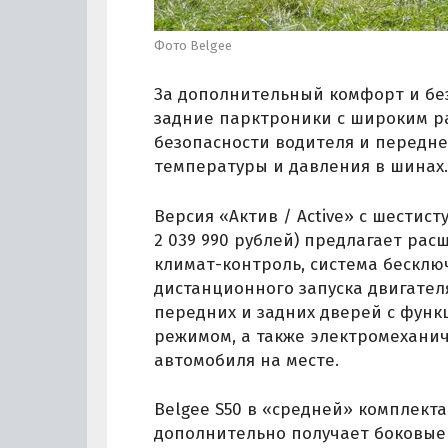
Фото Belgee
За дополнительный комфорт и без
задние парктроники с широким р
безопасности водителя и передне
температуры и давления в шинах.
Версия «Актив / Active» с шестис
2 039 990 рублей) предлагает ра
климат-контроль, система бесключ
дистанционного запуска двигател
передних и задних дверей с фун
режимом, а также электромехани
автомобиля на месте.
Belgee S50 в «средней» комплектац
дополнительно получает боковые