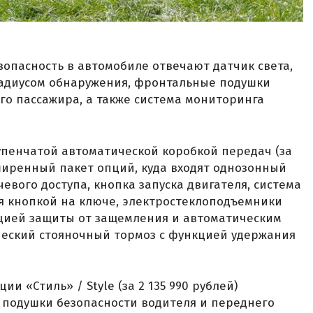
опасность в автомобиле отвечают датчик света,
адиусом обнаружения, фронтальные подушки
го пассажира, а также система мониторинга
тупенчатой автоматической коробкой передач (за
сширенный пакет опций, куда входят однозонный
евого доступа, кнопка запуска двигателя, система
я кнопкой на ключе, электростеклоподъемники
кцией защиты от защемления и автоматическим
ческий стояночный тормоз с функцией удержания
ии «Стиль» / Style (за 2 135 990 рублей)
 подушки безопасности водителя и переднего