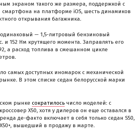
ным экраном такого же размера, поддержкой с
и смартфона на платформе iOS, шесть динамиков
ктного открывания багажника.
 одинаковый — 1,5-литровый бензиновый
. и 152 Нм крутящего момента. Заправлять его
92, а расход топлива в смешанном цикле
етров.
ло самых доступных иномарок с механической
рынке. В этом списке седан белорусской марки
йском рынке
сократилось
число моделей: с
россовер X50, хотя у дилеров он еще оставался в
енда де-факто включает в себя только седан S50,
X50+, вышедший в продажу в марте.