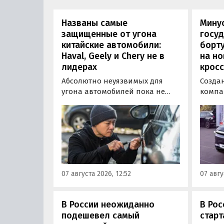
Названы самые
Минус
защищенные от угона
госуд
китайские автомобили:
борту
Haval, Geely и Chery не в
на н
лидерах
кросс
Абсолютно неуязвимых для
Созда
угона автомобилей пока не
компа
существует, но есть те, которые
объяв
могут доставить
на св
злоумышленникам больше
- пол
всего сложностей. Из китайских
кросс
машин таковыми сегодня
приво
являются модели Li и BYD,
заказа
сообщил в эфире радио РБК
5 915 
07 августа 2026, 12:52
07 авгу
учредитель федерального
000 ру
сервиса «Угона.нет» Алексей
госсуб
Курчанов.
рублей
В России неожиданно
В Рос
подешевел самый
стар