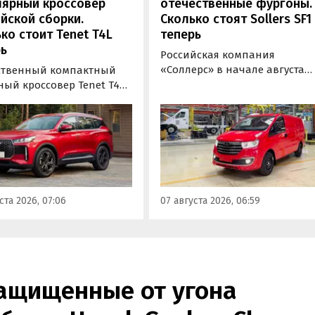
лярный кроссовер
отечественные фургоны.
йской сборки.
Сколько стоят Sollers SF1
ко стоит Tenet T4L
теперь
ь
Российская компания
«Соллерс» в начале августа
ственный компактный
повысила цены на
ный кроссовер Tenet T4L
цельнометаллический и
жал на 20 тыс. рублей.
грузопассажирский фургоны
 сумму выросла цена его
Sollers SF1 на 100 тыс. рублей
й комплектации, в то
(+3,9-4,7%). Об этом
 как стоимость топовой
«Автоновости дня» узнали в
и осталась неизменной,
ходе регулярного мониторин
или «Автоновости дня» в
прайс-листов марки Sollers.
мониторинга прайс-
ста 2026, 07:06
07 августа 2026, 06:59
 Tenet.
ащищенные от угона