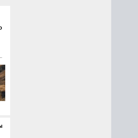
о
7.
й
го
ы