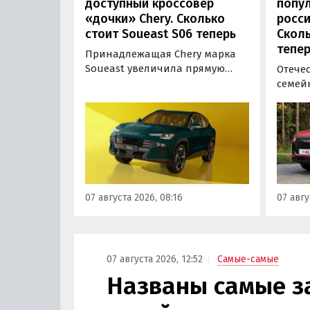
доступный кроссовер
попу
«дочки» Chery. Сколько
росси
стоит Soueast S06 теперь
Сколь
тепер
Принадлежащая Chery марка
Soueast увеличила прямую
Отече
выгоду на свой самый
семей
доступный кроссовер S06 в
подоро
России на 100 тыс. рублей.
На эту
Теперь при его покупке можно
базово
сэкономить рекордные 250 тыс.
время
рублей, узнали «Автоновости
верси
дня» в ходе мониторинга
выясн
прайс-листов марки.
ходе 
07 августа 2026, 08:16
07 авгу
листов
07 августа 2026, 12:52
Самые-самые
Названы самые з