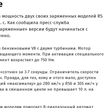
е
а мощность двух своих заряженных моделей RS
 л. с. Как сообщила пресс-служба
аряженные» версии будут начинаться с
енно.
бензиновыми V8 с двумя турбинами. Мотор
 вращающего момента. При активации специального
ент возрастает до 750 Нм.
сотню» за 3.7 секунды. Ограничитель скорости
. Правда, для тех, кому и этого мало, доступен
й «максималку» до 280 км/ч у RS6 и 305 км/ч у
ва в смешанном цикле не превышает 10 л. на
им моделям помогает 8-диапазонный автомат,