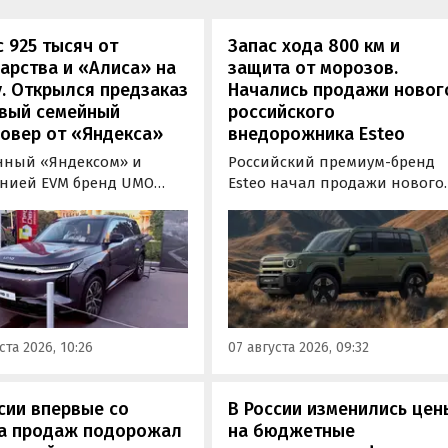
 925 тысяч от
Запас хода 800 км и
арства и «Алиса» на
защита от морозов.
. Открылся предзаказ
Начались продажи новог
овый семейный
российского
овер от «Яндекса»
внедорожника Esteo
нный «Яндексом» и
Российский премиум-бренд
нией EVM бренд UMO
Esteo начал продажи нового
ил цены и комплектации
гибридного внедорожника V2
ою вторую модель
Модель, оснащенная силово
норазмерный гибридный
установкой последовательно
овер UMO 8 с полным
типа, уже доступна для
дом. Его уже можно
покупки в официальных
ть в двух версиях: Max за
дилерских центрах Esteo и
000 рублей и Ultra за 6 415
через цифровые сервисы
ста 2026, 10:26
07 августа 2026, 09:32
блей без учета
бренда, сообщили
сидии в размере 925 000
«Автоновостям дня» в его
.
пресс-службе.
сии впервые со
В России изменились цен
та продаж подорожал
на бюджетные