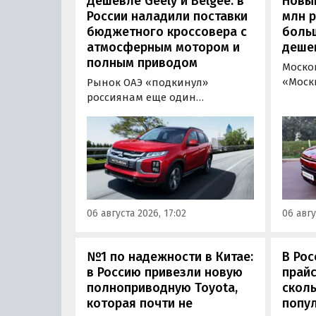
Дешевле Geely и Belgee: в
Новый
России наладили поставки
млн 
бюджетного кроссовера с
боль
атмосферным мотором и
деше
полным приводом
Моско
«Моск
Рынок ОАЭ «подкинул»
прода
россиянам еще один
кроссо
кроссовер, который годами
прямо
продавался в России
тыс. р
официально. Речь о Mitsubishi
скидк
ASX: у дилеров в Эмиратах он
новог
стоит примерно от 1 600 000
2026 г
рублей по текущему курсу, а у
по 31 
нас с учетом всех расходов
06 августа 2026, 17:02
06 авгу
пресс
цены на него стартуют от 2 251
800 рублей, узнали
«Автоновости дня».
№1 по надежности в Китае:
В Рос
в Россию привезли новую
прайс
полноприводную Toyota,
сколь
которая почти не
попу