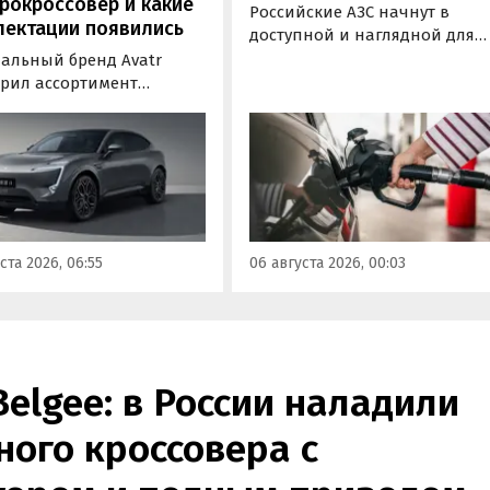
рокроссовер и какие
Российские АЗС начнут в
лектации появились
доступной и наглядной для
водителей форме публикова
альный бренд Avatr
информацию об
рил ассортимент
экологическом классе
ектаций электрического
отпускаемого топлива. Это
вера Avatr 11 в России
позволит автовладельцам
ми 2026 года. Вместе с
осознанно выбрать топливо
з его прайс-листа
определенного класса — от
ло единственное
«Евро-2» до «Евро-5»,
приводное исполнение,
сообщили в Минэнерго РФ.
имальная цена модели
ста 2026, 06:55
06 августа 2026, 00:03
а на 760 тыс. рублей,
или «Автоновости дня».
Belgee: в России наладили
ого кроссовера с