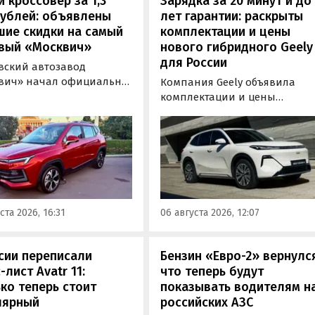
 кроссовер за 1,3
Зарядка за 20 минут и до
рублей: объявлены
лет гарантии: раскрыты
шие скидки на самый
комплектации и цены
вый «Москвич»
нового гибридного Geely
для России
вский автозавод
вич» начал официально
Компания Geely объявила
вать компактный
комплектации и цены
вер «Москвич 3» с
гибридного кроссовера EX5 в
й выгодой в размере 360
новой версии EM-R с силово
ублей. Получить такую
установкой последовательно
у можно при покупке
типа. Автомобиль оснащен
о автомобиля 2025 или
инновационной системой п
ода выпуска в период с 4
названием Electric Motor
августа, сообщили в
Extended Range (EM-R) и може
ста 2026, 16:31
06 августа 2026, 12:07
-службе компании.
заряжаться от 30 до 80% всег
за 20 минут.
сии переписали
Бензин «Евро-2» вернулс
-лист Avatr 11:
что теперь будут
ко теперь стоит
показывать водителям н
лярный
российских АЗС