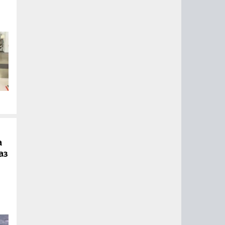
.
а
аз
ии