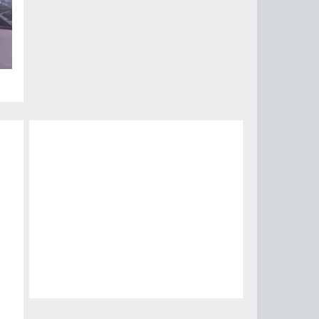
ый
за
15
0