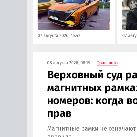
на автомобильном фестивале
злоум
«ПроДвижение» на ВДНХ в
всего 
Москве в числе прочих
машин
моделей «Москвича» был
являют
представлен семиместный
сообщ
07 августа 2026, 15:42
07 авгу
кроссовер М90.
учред
сервис
Курча
08 августа 2026, 08:19
Транспорт
Верховный суд ра
магнитных рамка
номеров: когда в
прав
Магнитные рамки не означают
правила