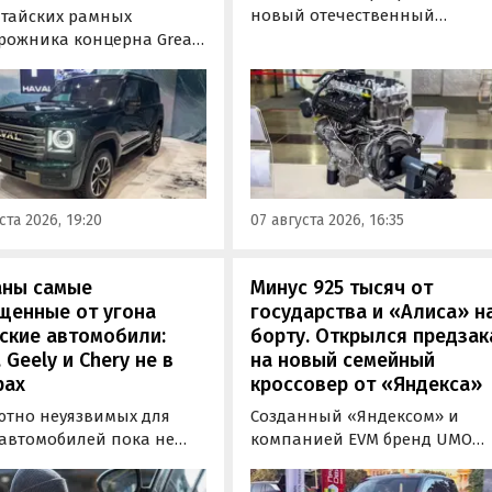
новый отечественный
итайских рамных
бензиновый двигатель для
рожника концерна Great
наземного транспорта,
отовы к производству на
получивший индекс 414320.
инградском заводе
Корреспонденту
ор». Речь о Haval H9,
«Автоновостей дня» удалось
00 и Tank 500, которые
лично ознакомиться с
но прошли
новинкой на выставке
фикацию и получили
«Иннопром» в Екатеринбурге
ения типа
ста 2026, 19:20
07 августа 2026, 16:35
ортного средства (ОТТС).
аны самые
Минус 925 тысяч от
щенные от угона
государства и «Алиса» н
ские автомобили:
борту. Открылся предзак
, Geely и Chery не в
на новый семейный
рах
кроссовер от «Яндекса»
ютно неуязвимых для
Созданный «Яндексом» и
 автомобилей пока не
компанией EVM бренд UMO
вует, но есть те, которые
объявил цены и комплектац
доставить
на свою вторую модель