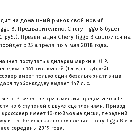
одит на домашний рынок свой новый
ggo 8. Предварительно, Chery Tiggo 8 будет
0 руб.). Презентация Chery Tiggo 8 состоится на
ройдёт с 25 апреля по 4 мая 2018 года.
начнет поступать к дилерам марки в КНР.
телям в 141 тыс. юаней (1.4 млн. рублей).
оссовер имеет только один безальтернативный
даря турбонаддуву выдает 147 л. с.
 мест. В качестве трансмиссии предлагается 6-
от» на 6 ступеней с двумя сцеплениями. Привод –
е кроссовер имеет 18-дюймовые диски, передний
у и т.д. Не исключено появление Chery Tiggo 8 и в
анее середины 2019 года.