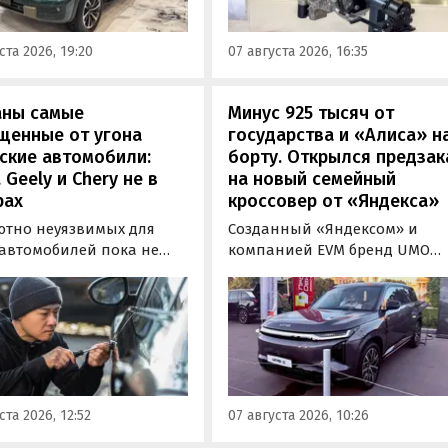
новинкой на выставке
фикацию и получили
«Иннопром» в Екатеринбурге
ения типа
ста 2026, 19:20
07 августа 2026, 16:35
ортного средства (ОТТС).
аны самые
Минус 925 тысяч от
щенные от угона
государства и «Алиса» н
ские автомобили:
борту. Открылся предзак
, Geely и Chery не в
на новый семейный
рах
кроссовер от «Яндекса»
ютно неуязвимых для
Созданный «Яндексом» и
 автомобилей пока не
компанией EVM бренд UMO
вует, но есть те, которые
объявил цены и комплектац
доставить
на свою вторую модель
ышленникам больше
- полноразмерный гибридн
сложностей. Из китайских
кроссовер UMO 8 с полным
 таковыми сегодня
приводом. Его уже можно
ся модели Li и BYD,
заказать в двух версиях: Max 
ил в эфире радио РБК
5 915 000 рублей и Ultra за 6 4
ста 2026, 12:52
07 августа 2026, 10:26
итель федерального
000 рублей без учета
а «Угона.нет» Алексей
госсубсидии в размере 925 00