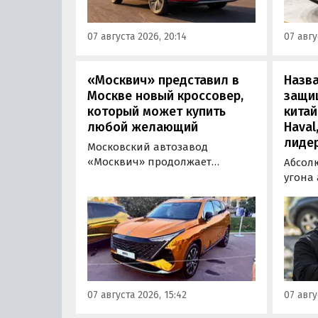
текущему курсу, а в РФ с учетом
серти
всех расходов за него нужно
Одобр
07 августа 2026, 20:14
07 авгу
отдать минимум 1 500 000
трансп
рублей, выяснили
«Автоновости дня».
«Москвич» представил в
Назв
Москве новый кроссовер,
защи
который может купить
китай
любой желающий
Haval
лиде
Московский автозавод
«Москвич» продолжает
Абсол
«промотировать» кроссоверы
угона
новой М-серии, спрос на
сущест
которые сейчас растет. На днях
могут 
на автомобильном фестивале
злоум
«ПроДвижение» на ВДНХ в
всего 
Москве в числе прочих
машин
моделей «Москвича» был
являют
представлен семиместный
сообщ
07 августа 2026, 15:42
07 авгу
кроссовер М90.
учред
сервис