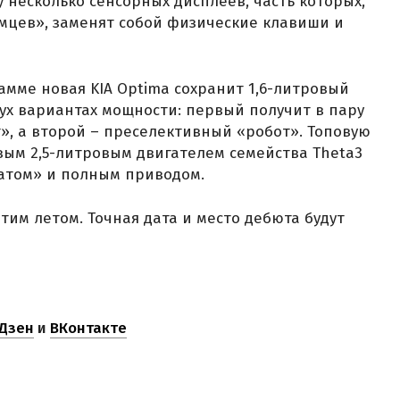
у несколько сенсорных дисплеев, часть которых,
мцев», заменят собой физические клавиши и
амме новая KIA Optima сохранит 1,6-литровый
ух вариантах мощности: первый получит в пару
, а второй – преселективный «робот». Топовую
овым 2,5-литровым двигателем семейства Theta3
матом» и полным приводом.
тим летом. Точная дата и место дебюта будут
Дзен
и
ВКонтакте