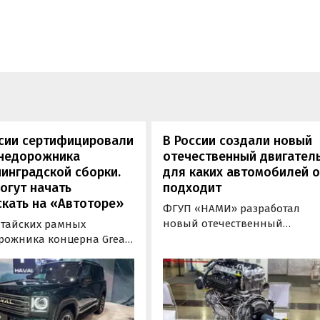
ссии сертифицировали
В России создали новый
внедорожника
отечественный двигатель
инградской сборки.
для каких автомобилей 
огут начать
подходит
кать на «Автоторе»
ФГУП «НАМИ» разработал
новый отечественный
итайских рамных
бензиновый двигатель для
рожника концерна Great
наземного транспорта,
отовы к производству на
получивший индекс 414320.
инградском заводе
Корреспонденту
ор». Речь о Haval H9,
«Автоновостей дня» удалось
00 и Tank 500, которые
лично ознакомиться с
но прошли