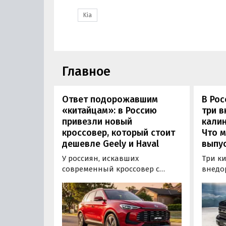
Kia
Главное
Ответ подорожавшим
В Ро
«китайцам»: в Россию
три 
привезли новый
калин
кроссовер, который стоит
Что м
дешевле Geely и Haval
выпус
У россиян, искавших
Три к
современный кроссовер с
внедо
богатым оснащением и по
Wall г
доступной цене, теперь есть
калин
еще один вариант с китайского
«Автот
рынка — MG ZS. В Китае он
Tank 4
стоит от 900 000 рублей по
успеш