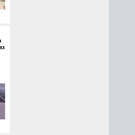
.
а
аз
ии
ый
за
15
0